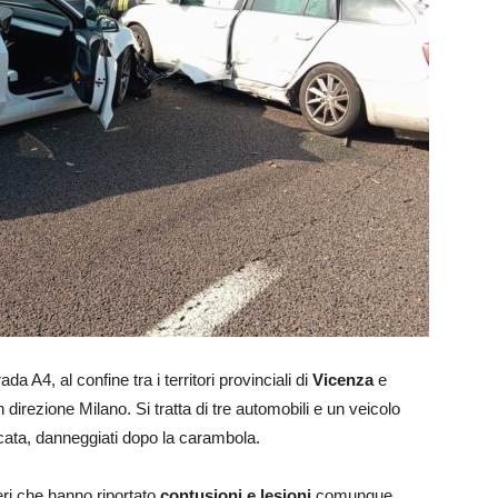
da A4, al confine tra i territori provinciali di
Vicenza
e
 direzione Milano. Si tratta di tre automobili e un veicolo
ncata, danneggiati dopo la carambola.
ri che hanno riportato
contusioni e lesioni
comunque