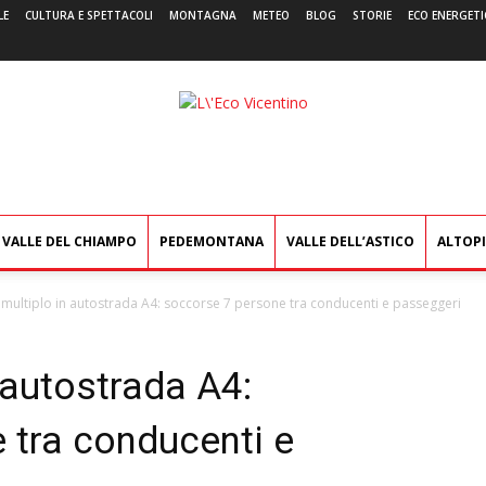
LE
CULTURA E SPETTACOLI
MONTAGNA
METEO
BLOG
STORIE
ECO ENERGETI
L'Eco
Vicentino
VALLE DEL CHIAMPO
PEDEMONTANA
VALLE DELL’ASTICO
ALTOP
 multiplo in autostrada A4: soccorse 7 persone tra conducenti e passeggeri
 autostrada A4:
 tra conducenti e