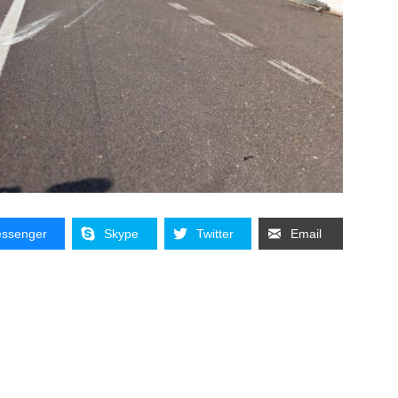
ssenger
Skype
Twitter
Email