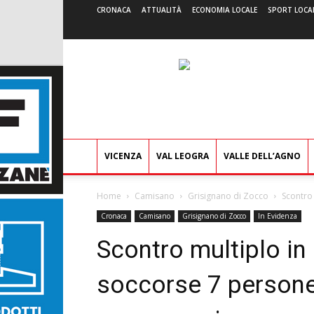
CRONACA
ATTUALITÀ
ECONOMIA LOCALE
SPORT LOCA
VICENZA
VAL LEOGRA
VALLE DELL’AGNO
Home
Camisano
Grisignano di Zocco
Scontro
Cronaca
Camisano
Grisignano di Zocco
In Evidenza
Scontro multiplo in
soccorse 7 persone