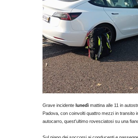
Grave incidente
lunedì
mattina alle 11 in autostra
Padova, con coinvolti quattro mezzi in transito in
autocarro, quest’ultimo rovesciatosi su una fia
Sul piano dei soccorsi ai conducenti e passegge