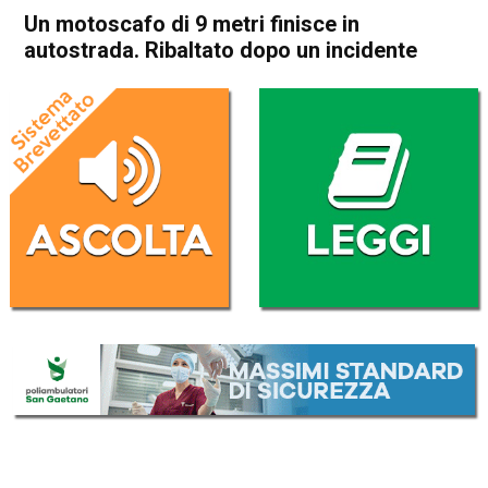
Un motoscafo di 9 metri finisce in
autostrada. Ribaltato dopo un incidente
Home
Camisano
Grisignano di Zocco
Cronaca
Camisano
Grisignano di Zocco
In Evidenza
Un motoscafo di 9 metri
finisce in autostrada.
Ribaltato dopo un incidente
Da
Omar Dal Maso
3 Aprile 2018
(aggiornato il
3 Aprile 2018 18:36
)
ASCOLTA L'AUDIO