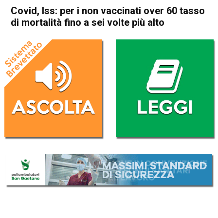
Covid, Iss: per i non vaccinati over 60 tasso
di mortalità fino a sei volte più alto
Home
Cronaca Esteri
Cronaca Esteri
Covid, Iss: per i non vaccinati
over 60 tasso di mortalità
fino a sei volte più alto
Da
Redazione Nazionale
7 Gennaio 2023
(aggiornato il
7 Gennaio 2023 22:54
)
ASCOLTA L'AUDIO