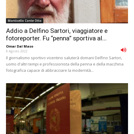
Monticello Conte Otto
Addio a Delfino Sartori, viaggiatore e
fotoreporter. Fu “penna” sportiva al...
Omar Dal Maso
-
8 Agosto 2022
Il giornalismo sportivo vicentino saluterà domani Delfino Sartori,
uomo d'altri tempi e professionista della penna e della macchina
fotografica capace di abbracciare la modernità...