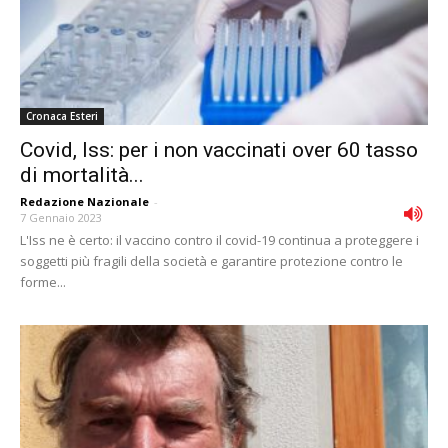
Cronaca Esteri
Covid, Iss: per i non vaccinati over 60 tasso
di mortalità...
Redazione Nazionale
-
7 Gennaio 2023
L'Iss ne è certo: il vaccino contro il covid-19 continua a proteggere i
soggetti più fragili della società e garantire protezione contro le
forme...