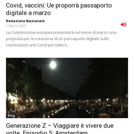
Covid, vaccini: Ue proporrà passaporto
digitale a marzo
Redazione Nazionale
-
1 Marzo 2021
La Commissione europea presenterà nel mese di marzo una
proposta per la creazione di un passaporto digitale sulle
vaccinazioni anti Covid per tutto il...
Blog
Generazione Z – Viaggiare è vivere due
volte. Episodio 5: Amsterdam,...