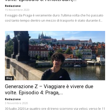
Redazione
-
15 Novembre 2020
Il viaggio da Praga è veramente duro: l’ultima volta che ho passato
così tanto tempo dentro un mezzo di trasporto è stato durante il...
Blog
Generazione Z – Viaggiare è vivere due
volte. Episodio 4: Praga,...
Redazione
-
3 Novembre 2020
30 luglio 2020 Le quattro ore di treno scorrono via veloci, verso le 11