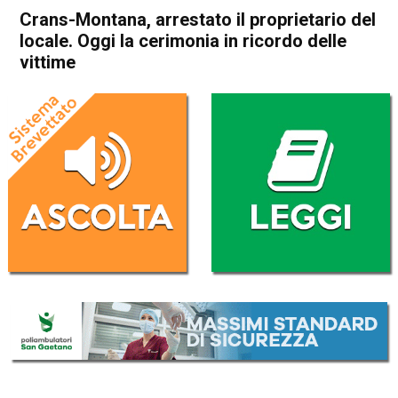
Crans-Montana, arrestato il proprietario del
locale. Oggi la cerimonia in ricordo delle
vittime
Home
Cronaca Esteri
Cronaca Esteri
Crans-Montana, arrestato il
proprietario del locale. Oggi
la cerimonia in ricordo delle
vittime
Da
Redazione Nazionale
9 Gennaio 2026
(aggiornato il
9 Gennaio 2026 19:41
)