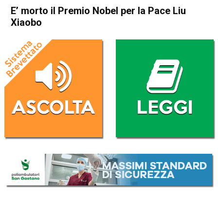
E’ morto il Premio Nobel per la Pace Liu
Xiaobo
Home
Cronaca Esteri
Cronaca Esteri
E’ morto il Premio Nobel per
la Pace Liu Xiaobo
Da
Redazione Nazionale
13 Luglio 2017
ASCOLTA L'AUDIO
Lettore
00:00
00:00