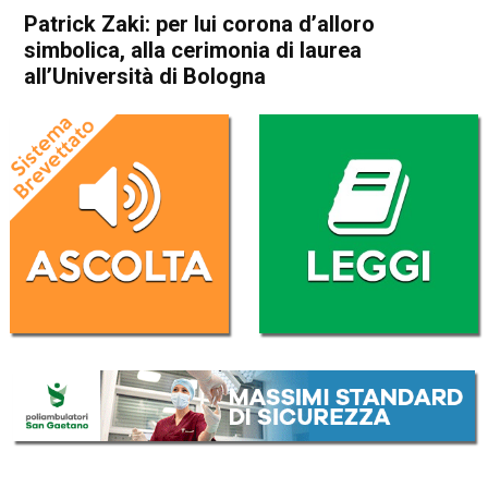
Patrick Zaki: per lui corona d’alloro
simbolica, alla cerimonia di laurea
all’Università di Bologna
Home
Cronaca Esteri
Cronaca Esteri
Patrick Zaki: per lui corona
d’alloro simbolica, alla
cerimonia di laurea
all’Università di Bologna
Da
Redazione Nazionale
17 Settembre 2021
(aggiornato il
17 Settembre 2021 14:21
)