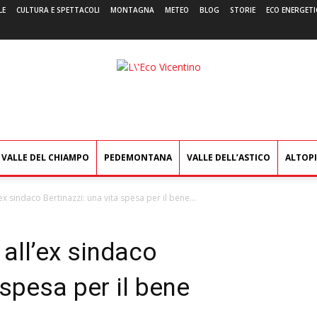
LE
CULTURA E SPETTACOLI
MONTAGNA
METEO
BLOG
STORIE
ECO ENERGETI
L'Eco
Vicentino
VALLE DEL CHIAMPO
PEDEMONTANA
VALLE DELL’ASTICO
ALTOP
’ex sindaco Bertinazzi: una vita spesa per il bene...
 all’ex sindaco
 spesa per il bene