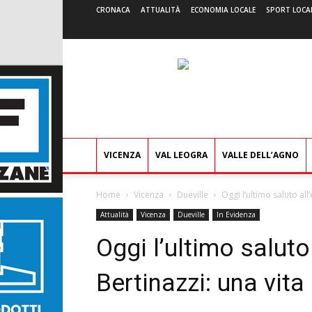
CRONACA
ATTUALITÀ
ECONOMIA LOCALE
SPORT LOCA
VICENZA
VAL LEOGRA
VALLE DELL’AGNO
Home
Vicenza
Dueville
Oggi l’ultimo saluto all
Attualità
Vicenza
Dueville
In Evidenza
Oggi l’ultimo saluto
Bertinazzi: una vita