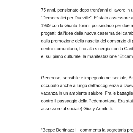
75 anni, pensionato dopo trent’anni di lavoro in
“Democratici per Dueville”. E’ stato assessore al
1999 con la Giunta Tonini, poi sindaco per due 
progetti: dall’idea della nuova caserma dei carab
dalla promozione della nascita del consorzio di po
centro comunitario, fino alla sinergia con la Cari
e, sul piano culturale, la manifestazione “Eticam
Generoso, sensibile e impegnato nel sociale, Be
occupato anche a lungo dell’accoglienza a Duevi
vacanza in un ambiente salubre. Fra le battaglie
contro il passaggio della Pedemontana. Era stato l
assessore al sociale) Giusy Armiletti.
“Beppe Bertinazzi – commenta la segretaria prov