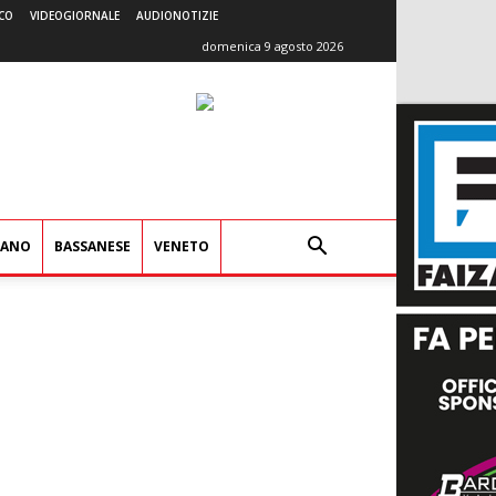
CO
VIDEOGIORNALE
AUDIONOTIZIE
domenica 9 agosto 2026
IANO
BASSANESE
VENETO