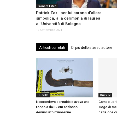
Cronaca Esteri
Patrick Zaki: per lui corona d’alloro
simbolica, alla cerimonia di laurea
all’Università di Bologna
17 Settembre 2021
Articoli correlati
Di più dello stesso autore
Dueville
Dueville
Nascondeva cannabis e aveva una
Campo Loris
roncola da 32 cm addosso:
luogo di mem
denunciato minorenne
petizione o