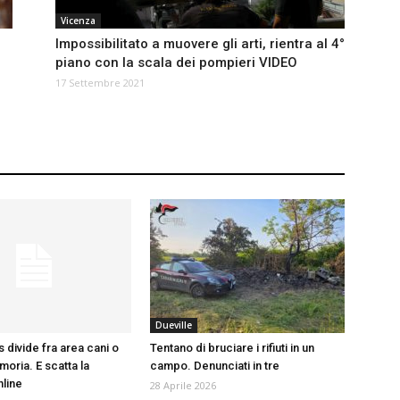
Vicenza
Impossibilitato a muovere gli arti, rientra al 4°
piano con la scala dei pompieri VIDEO
17 Settembre 2021
Dueville
 divide fra area cani o
Tentano di bruciare i rifiuti in un
oria. E scatta la
campo. Denunciati in tre
nline
28 Aprile 2026