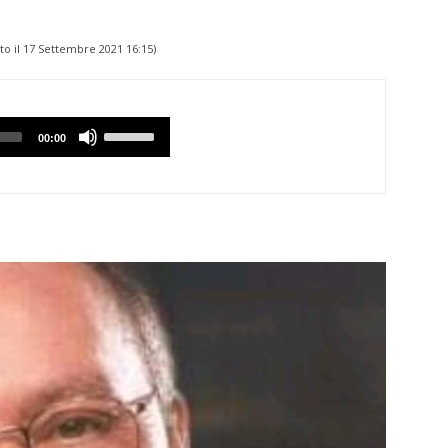
to il
17 Settembre 2021 16:15
)
Utilizzare
00:00
i
tasti
Freccia
Su/Giù
per
aumentare
o
diminuire
il
volume.