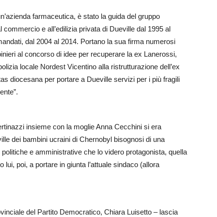
 un’azienda farmaceutica, è stato la guida del gruppo
 commercio e all’edilizia privata di Dueville dal 1995 al
mandati, dal 2004 al 2014. Portano la sua firma numerosi
inieri al concorso di idee per recuperare la ex Lanerossi,
lizia locale Nordest Vicentino alla ristrutturazione dell’ex
tas diocesana per portare a Dueville servizi per i più fragili
ente”.
rtinazzi insieme con la moglie Anna Cecchini si era
lle dei bambini ucraini di Chernobyl bisognosi di una
 politiche e amministrative che lo videro protagonista, quella
ui, poi, a portare in giunta l’attuale sindaco (allora
inciale del Partito Democratico, Chiara Luisetto – lascia