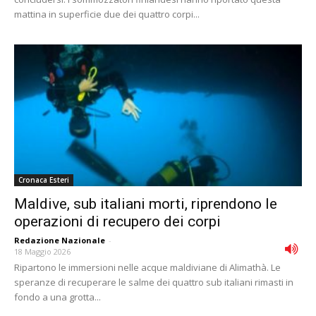
mattina in superficie due dei quattro corpi...
Cronaca Esteri
Maldive, sub italiani morti, riprendono le
operazioni di recupero dei corpi
Redazione Nazionale
-
18 Maggio 2026
Ripartono le immersioni nelle acque maldiviane di Alimathà. Le
speranze di recuperare le salme dei quattro sub italiani rimasti in
fondo a una grotta...