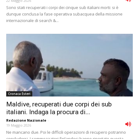
22 Maggio 2026
Sono stati recuperati i corpi dei cinque sub italiani morti: si è
dunque conclusa la fase operativa subacquea della missione
internazionale di search &...
Cronaca Esteri
Maldive, recuperati due corpi dei sub
italiani. Indaga la procura di...
Redazione Nazionale
-
19 Maggio 2026
Ne mancano due. Poi le difficili operazioni di recupero potranno
concludersi. I sommozzatori finlandesi hanno riportato questa