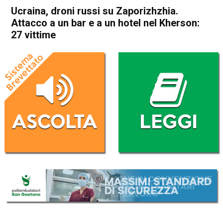
Ucraina, droni russi su Zaporizhzhia.
Attacco a un bar e a un hotel nel Kherson:
27 vittime
Home
Cronaca Esteri
Cronaca Esteri
Ucraina, droni russi su
Zaporizhzhia. Attacco a un
bar e a un hotel nel Kherson:
27 vittime
Da
Redazione Nazionale
2 Gennaio 2026
(aggiornato il
2 Gennaio 2026 13:22
)