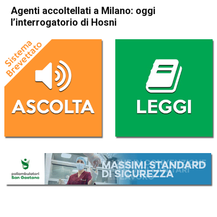
Agenti accoltellati a Milano: oggi
l’interrogatorio di Hosni
Home
Cronaca Italia
Cronaca Italia
Agenti accoltellati a Milano:
oggi l’interrogatorio di Hosni
Da
Redazione Nazionale
21 Maggio 2017
(aggiornato il
21 Maggio 2017 18:54
)
ASCOLTA L'AUDIO
Lettore
00:00
00:00