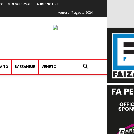
CO
VIDEOGIORNALE
AUDIONOTIZIE
venerdì 7 agosto 2026
IANO
BASSANESE
VENETO