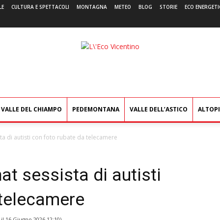
LE
CULTURA E SPETTACOLI
MONTAGNA
METEO
BLOG
STORIE
ECO ENERGETI
L'Eco
Vicentino
VALLE DEL CHIAMPO
PEDEMONTANA
VALLE DELL’ASTICO
ALTOP
ta di autisti con foto rubate da telecamere
at sessista di autisti
 telecamere
 il
16 Giugno 2026 12:10
)