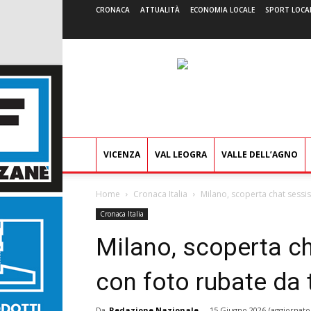
CRONACA
ATTUALITÀ
ECONOMIA LOCALE
SPORT LOCA
VICENZA
VAL LEOGRA
VALLE DELL’AGNO
Home
Cronaca Italia
Milano, scoperta chat sessis
Cronaca Italia
Milano, scoperta ch
con foto rubate da
Da
Redazione Nazionale
-
15 Giugno 2026
(aggiornato