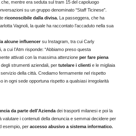
che, mentre era seduta sul tram 15 del capoluogo
conversazioni su un gruppo denominato “Staff Ticinese”.
nte
riconoscibile dalla divisa.
La passeggera, che ha
 Carlotta Vagnoli, la quale ha raccontato l’accaduto nella sua
da alcune influencer
su Instagram, tra cui Carly
i, a cui l’Atm risponde: “Abbiamo preso questa
mente attivati con la massima attenzione
per fare piena
o degli strumenti aziendali, per
tutelare i clienti
e le migliaia
l servizio della città. Crediamo fermamente nel rispetto
in ogni sede opportuna rispetto a qualsiasi irregolarità
ncia da parte dell’Azienda
dei trasporti milanesi e poi la
vrà valutare i contenuti della denuncia e semmai decidere per
 ad esempio, per
accesso abusivo a sistema informatico.