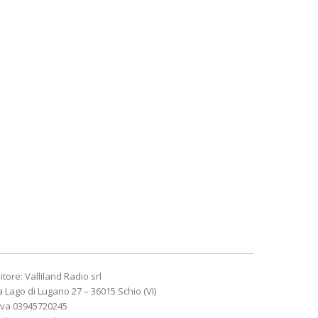
itore: Valliland Radio srl
a Lago di Lugano 27 – 36015 Schio (VI)
Iva 03945720245