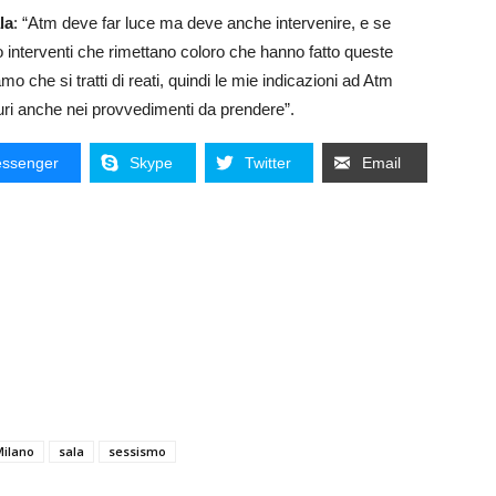
la
: “Atm deve far luce ma deve anche intervenire, e se
no interventi che rimettano coloro che hanno fatto queste
 che si tratti di reati, quindi le mie indicazioni ad Atm
duri anche nei provvedimenti da prendere”.
ssenger
Skype
Twitter
Email
Milano
sala
sessismo