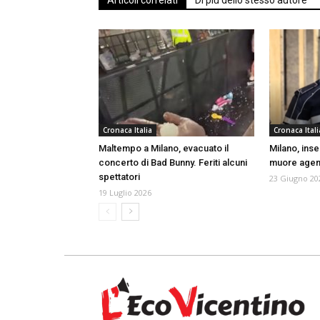
Articoli correlati
Di più dello stesso autore
Cronaca Italia
Cronaca Itali
Maltempo a Milano, evacuato il
Milano, inse
concerto di Bad Bunny. Feriti alcuni
muore agent
spettatori
23 Giugno 20
19 Luglio 2026