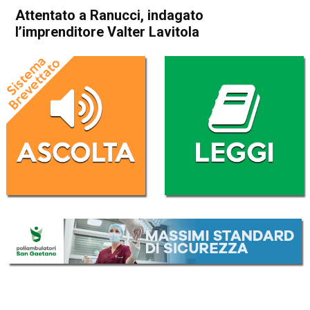
Attentato a Ranucci, indagato
l’imprenditore Valter Lavitola
Home
Cronaca Italia
Cronaca Italia
Attentato a Ranucci,
indagato l’imprenditore Valter
Lavitola
Da
Redazione Nazionale
7 Luglio 2026
(aggiornato il
7 Luglio 2026 11:39
)
ASCOLTA L'AUDIO