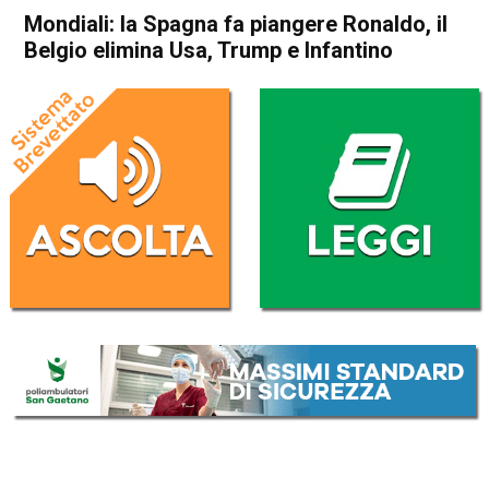
Mondiali: la Spagna fa piangere Ronaldo, il
Belgio elimina Usa, Trump e Infantino
Home
Sport
Sport
Mondiali: la Spagna fa
piangere Ronaldo, il Belgio
elimina Usa, Trump e
Infantino
Da
Redazione Nazionale
7 Luglio 2026
(aggiornato il
7 Luglio 2026 11:42
)