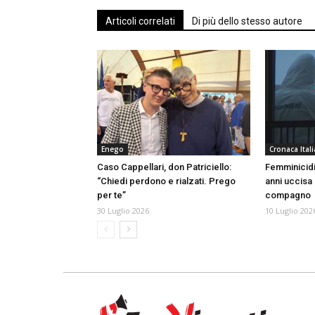
Articoli correlati
Di più dello stesso autore
Enego
Cronaca Itali
Caso Cappellari, don Patriciello:
Femminicidi
“Chiedi perdono e rialzati. Prego
anni uccisa 
per te”
compagno
30 Luglio 2026
10 Luglio 202