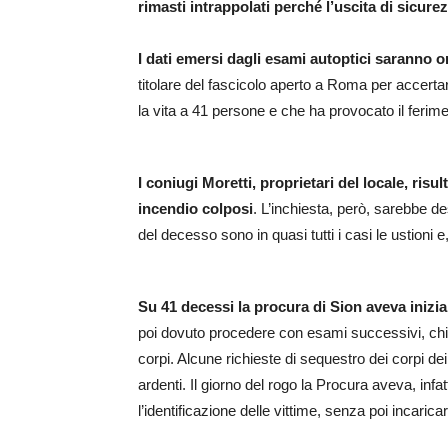
rimasti intrappolati perché l’uscita di sicure
I dati emersi dagli esami autoptici saranno o
titolare del fascicolo aperto a Roma per accerta
la vita a 41 persone e che ha provocato il ferimen
I coniugi Moretti, proprietari del locale, ris
incendio colposi
. L’inchiesta, però, sarebbe d
del decesso sono in quasi tutti i casi le ustioni 
Su 41 decessi la procura di Sion aveva inizi
poi dovuto procedere con esami successivi, chie
corpi. Alcune richieste di sequestro dei corpi d
ardenti. Il giorno del rogo la Procura aveva, infat
l’identificazione delle vittime, senza poi incarica