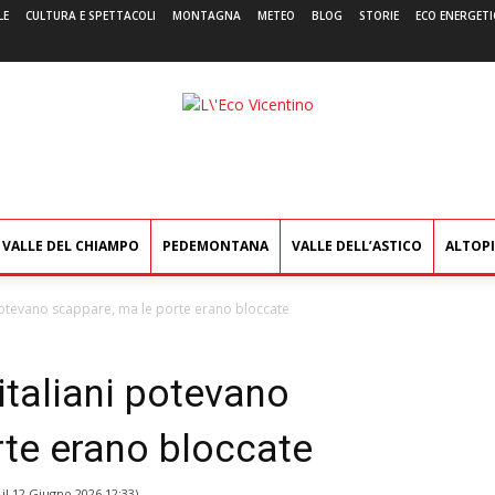
LE
CULTURA E SPETTACOLI
MONTAGNA
METEO
BLOG
STORIE
ECO ENERGETI
L'Eco
Vicentino
VALLE DEL CHIAMPO
PEDEMONTANA
VALLE DELL’ASTICO
ALTOP
 potevano scappare, ma le porte erano bloccate
italiani potevano
rte erano bloccate
 il
12 Giugno 2026 12:33
)