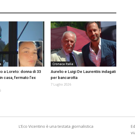
a
Cronaca Italia
o a Loreto: donna di 33
Aurelio e Luigi De Laurentiis indagati
in casa, fermato l’ex
per bancarotta
7 Luglio 2026
6
L’Eco Vicentino è una testata giornalistica
Ed
vi