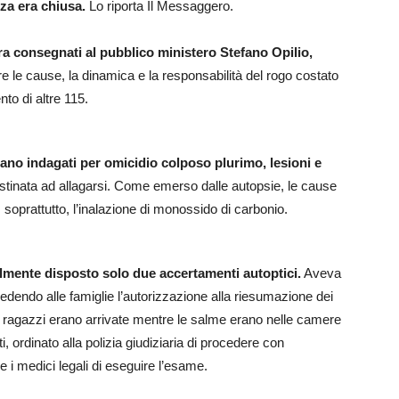
zza era chiusa.
Lo riporta Il Messaggero.
ra consegnati al pubblico ministero Stefano Opilio,
re le cause, la dinamica e la responsabilità del rogo costato
to di altre 115.
ultano indagati per omicidio colposo plurimo, lesioni e
estinata ad allagarsi. Come emerso dalle autopsie, le cause
e, soprattutto, l’inalazione di monossido di carbonio.
almente disposto solo due accertamenti autoptici.
Aveva
dendo alle famiglie l’autorizzazione alla riesumazione dei
ei ragazzi erano arrivate mentre le salme erano nelle camere
ti, ordinato alla polizia giudiziaria di procedere con
re i medici legali di eseguire l’esame.