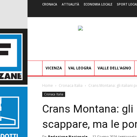
CRONACA
ATTUALITÀ
ECONOMIA LOCALE
SPORT LOCA
VICENZA
VAL LEOGRA
VALLE DELL’AGNO
Home
Cronaca Italia
Crans Montana: gli italiani
Cronaca Italia
Crans Montana: gli 
scappare, ma le po
Da
Redazione Nazionale
-
12 Giugno 2026
(aggiornato