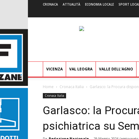
CRONACA
ATTUALITÀ
ECONOMIA LOCALE
SPORT LOCA
VICENZA
VAL LEOGRA
VALLE DELL’AGNO
Home
Cronaca Italia
Garlasco: la Procura dispon
Cronaca Italia
Garlasco: la Procu
psichiatrica su Se
Da
Redazione Nazionale
-
29 Maggio 2026
(aggiornato 