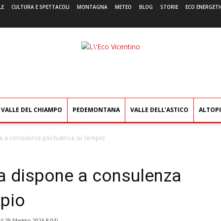
LE
CULTURA E SPETTACOLI
MONTAGNA
METEO
BLOG
STORIE
ECO ENERGETI
L'Eco
Vicentino
VALLE DEL CHIAMPO
PEDEMONTANA
VALLE DELL’ASTICO
ALTOP
e a consulenza psichiatrica su Sempio
ra dispone a consulenza
mpio
il
29 Maggio 2026 8:04
)