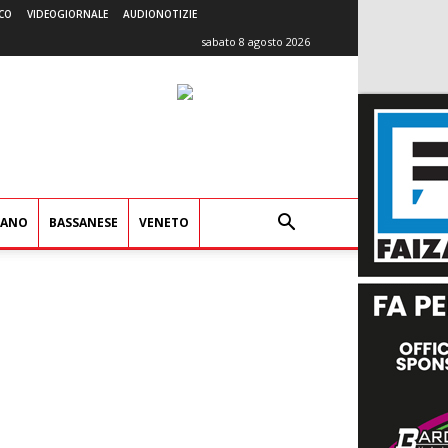
CO
VIDEOGIORNALE
AUDIONOTIZIE
sabato 8 agosto 2026
IANO
BASSANESE
VENETO