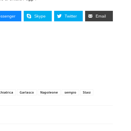
ssenger
Skype
Twitter
Email
hiatrica
Garlasco
Napoleone
sempio
Stasi