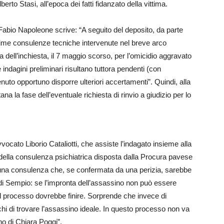
to Stasi, all’epoca dei fatti fidanzato della vittima.
Fabio Napoleone scrive: “A seguito del deposito, da parte
urime consulenze tecniche intervenute nel breve arco
a dell’inchiesta, il 7 maggio scorso, per l’omicidio aggravato
 indagini preliminari risultano tuttora pendenti (con
nuto opportuno disporre ulteriori accertamenti”. Quindi, alla
ana la fase dell’eventuale richiesta di rinvio a giudizio per lo
vocato Liborio Cataliotti, che assiste l’indagato insieme alla
della consulenza psichiatrica disposta dalla Procura pavese
o una consulenza che, se confermata da una perizia, sarebbe
di Sempio: se l’impronta dell’assassino non può essere
il processo dovrebbe finire. Sorprende che invece di
chi di trovare l’assassino ideale. In questo processo non va
no di Chiara Poggi”.