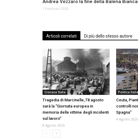
Andrea Vezzaro la fine della Balena Bianca
1 Febbraio 2026
Articoli correlati
Di più dello stesso autore
Cronaca Italia
Politica Itali
Tragedia di Marcinelle, l’8 agosto
Ceuta, Piant
sarà la “Giornata europea in
controlli no
memoria delle vittime degli incidenti
Spagna”
sul lavoro”
4 Agosto 202
8 Agosto 2026