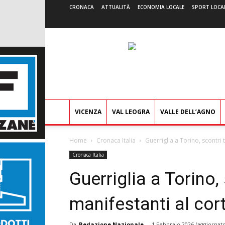
CRONACA
ATTUALITÀ
ECONOMIA LOCALE
SPORT LOCA
VICENZA
VAL LEOGRA
VALLE DELL’AGNO
Home
Cronaca Italia
Guerriglia a Torino, scontri
Cronaca Italia
Guerriglia a Torino, 
manifestanti al co
Da
Redazione Nazionale
-
1 Febbraio 2026
(aggiornato