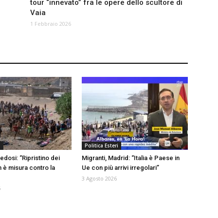
tour “innevato” fra le opere dello scultore di
Vaia
1 Febbraio 2026
a
Politica Esteri
edosi: “Ripristino dei
Migranti, Madrid: “Italia è Paese in
n è misura contro la
Ue con più arrivi irregolari”
3 Agosto 2026
6