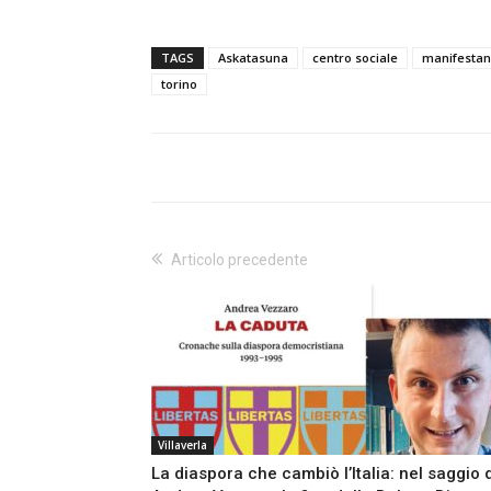
TAGS
Askatasuna
centro sociale
manifestan
torino
Articolo precedente
Villaverla
La diaspora che cambiò l’Italia: nel saggio 