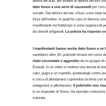
attesa del buio, per evitare la ripresa dei loro vol
dato fuoco a una serie di cassonetti
per cerc
sociale. Dai dehors dei bar, chiusi, sono state la
forze dell’ordine. In qualche caso le fiamme son
manifestanti nel frattempo si sono organizzati p
da utensili artigianali.
La polizia ha risposto co
I manifestanti hanno anche dato fuoco a un bl
sarebbero oltre 30 i poliziotti rimasti nel corso d
stato circondato e aggredito
da un gruppo di a
Einaudi. In un video si vedono una decina di anta
calci, pugni e un martello, puntandogli contro anc
e cerca di allontanarsi coprendosi la testa con l
antagonisti si allontanano.
Il poliziotto non ris
in un ospedale di Torino. Ha riportato contusioni 
suturata.