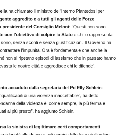
ella
ha chiamato il ministro dell’Interno Piantedosi per
agente aggredito e a tutti gli agenti delle Forze
a presidente del Consiglio Meloni:
“Questi non sono
e con l’obiettivo di colpire lo Stato
e chi lo rappresenta.
 sono, senza sconti e senza giustificazioni. Il Governo ha
r contrastare l’impunità. Ora è fondamentale che anche la
rché non si ripetano episodi di lassismo che in passato hanno
vasta le nostre città e aggredisce chi le difende”.
nto accaduto dalla segretaria del Pd Elly Schlein
:
alificabili di una violenza inaccettabile”, ha detto
 condanna della violenza è, come sempre, la più ferma e
ti al più presto”, ha aggiunto Schlein.
sa la sinistra di legittimare certi comportamenti
olidarietà alle donne e agli uomini delle forze dell’ordine: