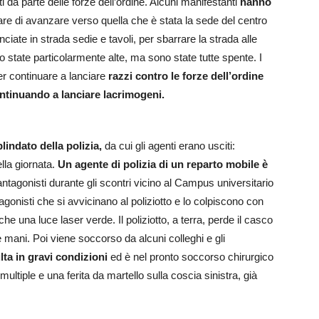
ti da parte delle forze dell’ordine. Alcuni manifestanti
hanno
are di avanzare verso quella che è stata la sede del centro
nciate in strada sedie e tavoli, per sbarrare la strada alle
o state particolarmente alte, ma sono state tutte spente. I
er continuare a lanciare
razzi contro le forze dell’ordine
ntinuando a lanciare lacrimogeni.
indato della polizia,
da cui gli agenti erano usciti:
ella giornata.
Un agente di polizia di un reparto mobile è
ntagonisti durante gli scontri vicino al Campus universitario
gonisti che si avvicinano al poliziotto e lo colpiscono con
he una luce laser verde. Il poliziotto, a terra, perde il casco
e mani. Poi viene soccorso da alcuni colleghi e gli
ulta in gravi condizioni
ed è nel pronto soccorso chirurgico
multiple e una ferita da martello sulla coscia sinistra, già