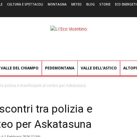
LE
CULTURA E SPETTACOLI
MONTAGNA
METEO
BLOG
STORIE
ECO ENERGETI
L'Eco
Vicentino
VALLE DEL CHIAMPO
PEDEMONTANA
VALLE DELL’ASTICO
ALTOP
 tra polizia e manifestanti al corteo per Askatasuna
scontri tra polizia e
rteo per Askatasuna
 il
1 Febbraio 2026 12:36
)