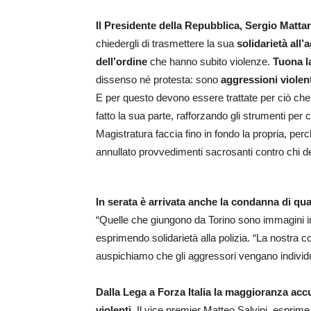
Il Presidente della Repubblica, Sergio Mattar
chiedergli di trasmettere la sua
solidarietà all’
dell’ordine
che hanno subito violenze.
Tuona l
dissenso né protesta: sono
aggressioni violent
E per questo devono essere trattate per ciò che
fatto la sua parte, rafforzando gli strumenti pe
Magistratura faccia fino in fondo la propria, pe
annullato provvedimenti sacrosanti contro chi de
In serata è arrivata anche la condanna di qua
“Quelle che giungono da Torino sono immagini inqu
esprimendo solidarietà alla polizia. “La nostra
auspichiamo che gli aggressori vengano individua
Dalla Lega a Forza Italia la maggioranza accu
violenti.
Il vice premier Matteo Salvini, esprime s