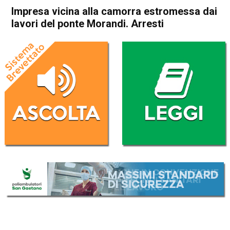
Impresa vicina alla camorra estromessa dai
lavori del ponte Morandi. Arresti
Home
Cronaca Italia
Cronaca Italia
Impresa vicina alla camorra
estromessa dai lavori del
ponte Morandi. Arresti
Da
Redazione Nazionale
18 Giugno 2019
(aggiornato il
18 Giugno 2019 13:02
)
ASCOLTA L'AUDIO