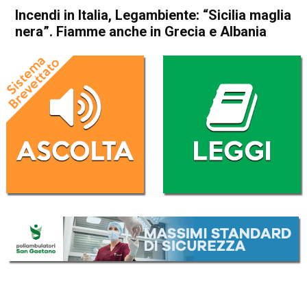
Incendi in Italia, Legambiente: “Sicilia maglia
nera”. Fiamme anche in Grecia e Albania
Home
Cronaca Italia
Cronaca Italia
Incendi in Italia,
Legambiente: “Sicilia maglia
nera”. Fiamme anche in
Grecia e Albania
Da
Redazione Nazionale
27 Luglio 2025
(aggiornato il
27 Luglio 2025 18:33
)