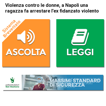
Violenza contro le donne, a Napoli una
ragazza fa arrestare l’ex fidanzato violento
Home
Cronaca Italia
Cronaca Italia
Violenza contro le donne, a
Napoli una ragazza fa
arrestare l’ex fidanzato
violento
Da
Redazione Nazionale
16 Dicembre 2023
(aggiornato il
16 Dicembre 2023 23:47
)