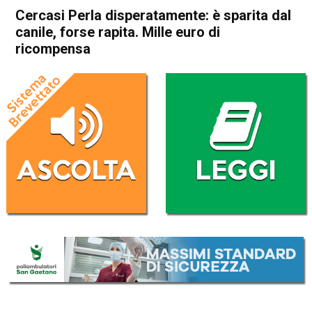
Cercasi Perla disperatamente: è sparita dal
canile, forse rapita. Mille euro di
ricompensa
Home
Schio
Cronaca
In Evidenza
Schio
Cercasi Perla
disperatamente: è sparita dal
canile, forse rapita. Mille euro
di ricompensa
Da
Omar Dal Maso
2 Ottobre 2024
(aggiornato il
2 Ottobre 2024 15:04
)