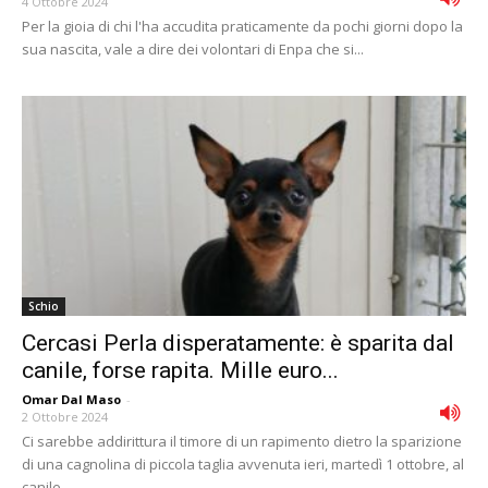
4 Ottobre 2024
Per la gioia di chi l'ha accudita praticamente da pochi giorni dopo la
sua nascita, vale a dire dei volontari di Enpa che si...
Schio
Cercasi Perla disperatamente: è sparita dal
canile, forse rapita. Mille euro...
Omar Dal Maso
-
2 Ottobre 2024
Ci sarebbe addirittura il timore di un rapimento dietro la sparizione
di una cagnolina di piccola taglia avvenuta ieri, martedì 1 ottobre, al
canile...