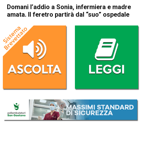
Domani l’addio a Sonia, infermiera e madre
amata. Il feretro partirà dal “suo” ospedale
Home
Schio
Cronaca
In Evidenza
Asiago
Roana
Schio
Santorso
Domani l’addio a Sonia,
infermiera e madre amata. Il
feretro partirà dal “suo”
ospedale
Da
Omar Dal Maso
4 Dicembre 2024
(aggiornato il
4 Dicembre 2024 17:20
)