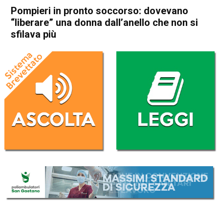
Pompieri in pronto soccorso: dovevano
“liberare” una donna dall’anello che non si
sfilava più
Home
Cronaca
Cronaca
In Evidenza
Arzignano
Montecchio Maggiore
Pompieri in pronto soccorso:
dovevano “liberare” una
donna dall’anello che non si
sfilava più
Da
Redazione
9 Luglio 2017