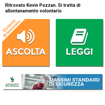
Ritrovato Kevin Pozzan. Si tratta di
allontanamento volontario
Home
Cronaca
Cronaca
In Evidenza
Schio
San Vito di Leguzzano
Ritrovato Kevin Pozzan. Si
tratta di allontanamento
volontario
Da
Federico Pozzer
25 Settembre 2016
(aggiornato il
16 Settembre 2017 12:20
)
ASCOLTA L'AUDIO