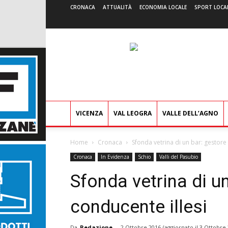
CRONACA
ATTUALITÀ
ECONOMIA LOCALE
SPORT LOCA
VICENZA
VAL LEOGRA
VALLE DELL’AGNO
Home
Cronaca
Sfonda vetrina di un bar: gestore 
Cronaca
In Evidenza
Schio
Valli del Pasubio
Sfonda vetrina di u
conducente illesi
Da
Redazione
-
2 Ottobre 2016
(aggiornato il
3 Ottobre 