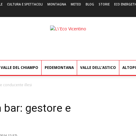
LE
CULTURA E SPETTACOLI
MONTAGNA
METEO
BLOG
STORIE
ECO ENERGETI
L'Eco
Vicentino
VALLE DEL CHIAMPO
PEDEMONTANA
VALLE DELL’ASTICO
ALTOP
e conducente illesi
n bar: gestore e
2016 12:57
)