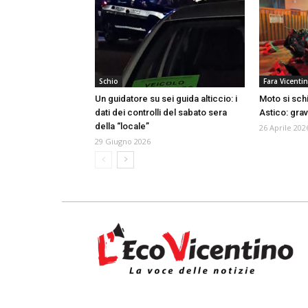
Schio
Fara Vicenti
Un guidatore su sei guida alticcio: i
Moto si schi
dati dei controlli del sabato sera
Astico: gra
della “locale”
26 Aprile 202
29 Giugno 2026