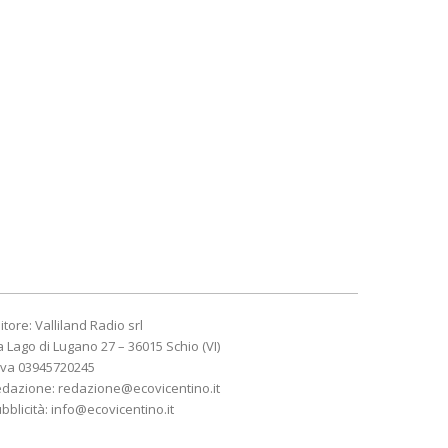
itore: Valliland Radio srl
a Lago di Lugano 27 – 36015 Schio (VI)
Iva 03945720245
edazione:
redazione@ecovicentino.it
bblicità:
info@ecovicentino.it