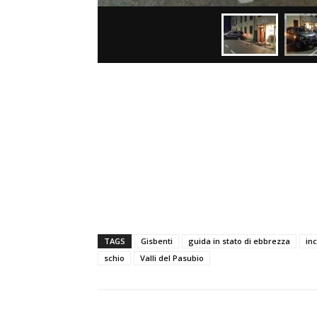
TAGS
Gisbenti
guida in stato di ebbrezza
in
schio
Valli del Pasubio