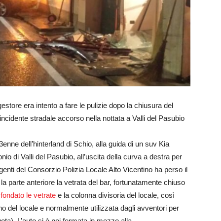
 gestore era intento a fare le pulizie dopo la chiusura del
ncidente stradale accorso nella nottata a Valli del Pasubio
nne dell’hinterland di Schio, alla guida di un suv Kia
o di Valli del Pasubio, all’uscita della curva a destra per
enti del Consorzio Polizia Locale Alto Vicentino ha perso il
a parte anteriore la vetrata del bar, fortunatamente chiuso
fondato le vetrate
e la colonna divisoria del locale, così
no del locale e normalmente utilizzata dagli avventori per
ta). L’auto si è poi fermata in mezzo alla