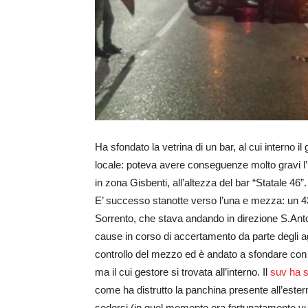
Ha sfondato la vetrina di un bar, al cui interno il
locale: poteva avere conseguenze molto gravi l’i
in zona Gisbenti, all’altezza del bar “Statale 46”.
E’ successo stanotte verso l’una e mezza: un 43e
Sorrento, che stava andando in direzione S.Antoni
cause in corso di accertamento da parte degli ag
controllo del mezzo ed è andato a sfondare con l
ma il cui gestore si trovata all’interno. Il
suv ha s
come ha distrutto la panchina presente all’ester
sedersi (in quel momento era fortunatamente vuo