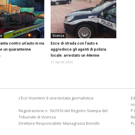
no
Vicenza
anta contro un’auto in via
Esce di strada con l’auto e
ve un quarantenne
aggredisce gli agenti di polizia
locale: arrestato un 44enne
6
11 Aprile 2026
L’Eco Vicentino è una testata giornalistica
Ed
vi
Registrazione n. 16/2016 del Registro Stampa del
P.
Tribunale di Vicenza
R
Direttore Responsabile: Mariagrazia Bonollo
Pu