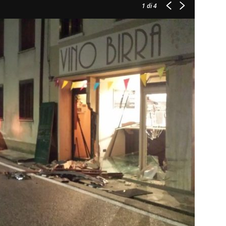
1
di 4