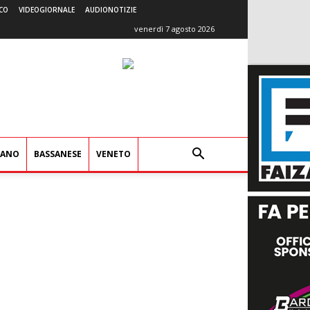
CO
VIDEOGIORNALE
AUDIONOTIZIE
venerdì 7 agosto 2026
IANO
BASSANESE
VENETO