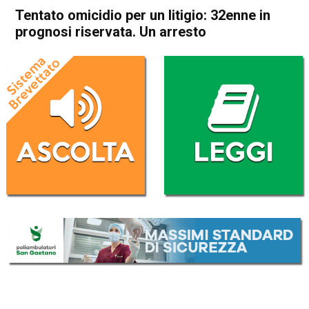
Tentato omicidio per un litigio: 32enne in
prognosi riservata. Un arresto
Home
Cronaca
Cronaca
In Evidenza
Arzignano
Lonigo
Tentato omicidio per un
litigio: 32enne in prognosi
riservata. Un arresto
Da
Redazione
28 Dicembre 2016
(aggiornato il
28 Dicembre 2016 16:10
)
ASCOLTA L'AUDIO