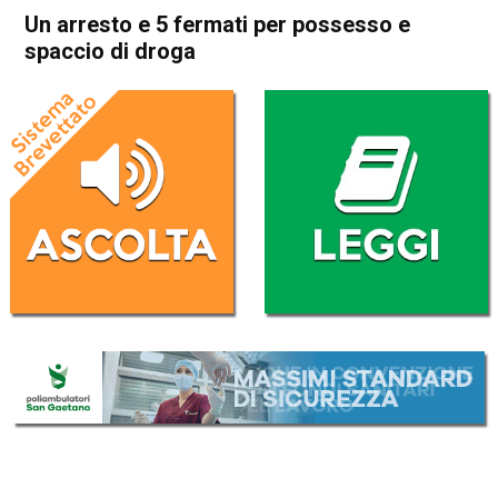
Un arresto e 5 fermati per possesso e
spaccio di droga
Home
Cronaca
Cronaca
In Evidenza
Schio
Santorso
Un arresto e 5 fermati per
possesso e spaccio di droga
Da
Federico Pozzer
13 Maggio 2017
(aggiornato il
25 Settembre 2017 20:02
)
ASCOLTA L'AUDIO
Lettore
00:00
00:00