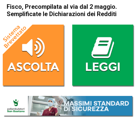
Fisco, Precompilata al via dal 2 maggio.
Semplificate le Dichiarazioni dei Redditi
Home
Economia Italia
Economia Italia
Fisco, Precompilata al via dal
2 maggio. Semplificate le
Dichiarazioni dei Redditi
Da
Redazione Nazionale
18 Aprile 2023
(aggiornato il
18 Aprile 2023 19:44
)
ASCOLTA L'AUDIO