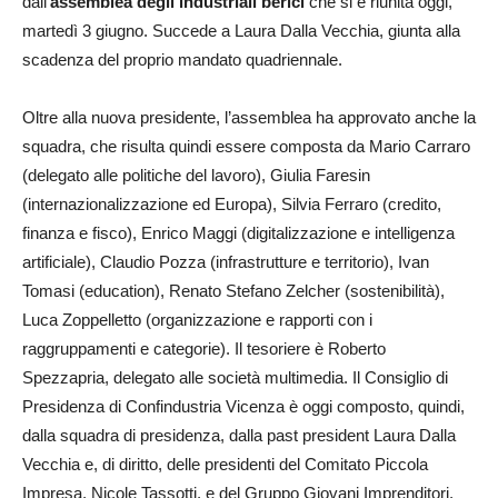
dall’
assemblea degli industriali berici
che si è riunita oggi,
martedì 3 giugno. Succede a Laura Dalla Vecchia, giunta alla
scadenza del proprio mandato quadriennale.
Oltre alla nuova presidente, l’assemblea ha approvato anche la
squadra, che risulta quindi essere composta da Mario Carraro
(delegato alle politiche del lavoro), Giulia Faresin
(internazionalizzazione ed Europa), Silvia Ferraro (credito,
finanza e fisco), Enrico Maggi (digitalizzazione e intelligenza
artificiale), Claudio Pozza (infrastrutture e territorio), Ivan
Tomasi (education), Renato Stefano Zelcher (sostenibilità),
Luca Zoppelletto (organizzazione e rapporti con i
raggruppamenti e categorie). Il tesoriere è Roberto
Spezzapria, delegato alle società multimedia. Il Consiglio di
Presidenza di Confindustria Vicenza è oggi composto, quindi,
dalla squadra di presidenza, dalla past president Laura Dalla
Vecchia e, di diritto, delle presidenti del Comitato Piccola
Impresa, Nicole Tassotti, e del Gruppo Giovani Imprenditori,