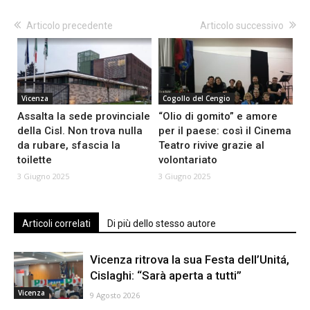
Articolo precedente
Articolo successivo
Vicenza
Cogollo del Cengio
Assalta la sede provinciale
“Olio di gomito” e amore
della Cisl. Non trova nulla
per il paese: così il Cinema
da rubare, sfascia la
Teatro rivive grazie al
toilette
volontariato
3 Giugno 2025
3 Giugno 2025
Articoli correlati
Di più dello stesso autore
Vicenza ritrova la sua Festa dell’Unitá,
Cislaghi: “Sarà aperta a tutti”
Vicenza
9 Agosto 2026