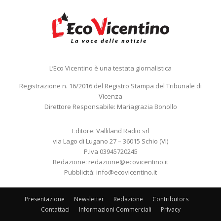
L’Eco Vicentino è una testata giornalistica
Registrazione n. 16/2016 del Registro Stampa del Tribunale di
Vicenza
Direttore Responsabile: Mariagrazia Bonollo
Editore: Valliland Radio srl
via Lago di Lugano 27 – 36015 Schio (VI)
P.Iva 03945720245
Redazione:
redazione@ecovicentino.it
Pubblicità:
info@ecovicentino.it
Presentazione
Newsletter
Redazione
Contributors
Contattaci
Informazioni Commerciali
Privacy