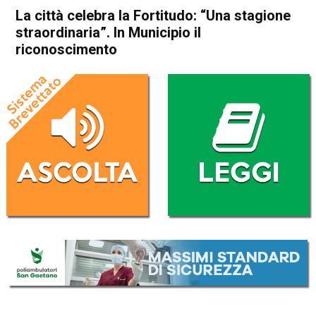
La città celebra la Fortitudo: “Una stagione
straordinaria”. In Municipio il
riconoscimento
Home
In Evidenza
Attualità
In Evidenza
Schio
La città celebra la Fortitudo:
“Una stagione straordinaria”.
In Municipio il
riconoscimento
Da
Redazione
29 Maggio 2026
(aggiornato il
29 Maggio 2026 17:51
)