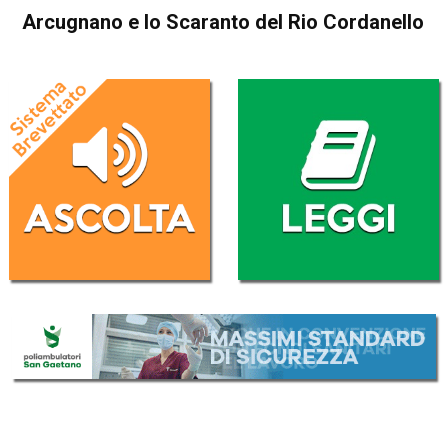
Arcugnano e lo Scaranto del Rio Cordanello
Home
Esplorare il Vicentino
Vicenza
Arcugnano
Blog
Esplorare il Vicentino
In Evidenza
Arcugnano e lo Scaranto del
Rio Cordanello
Da
Mirko Cocco
3 Ottobre 2021
ASCOLTA L'AUDIO
Lettore
00:00
00:00