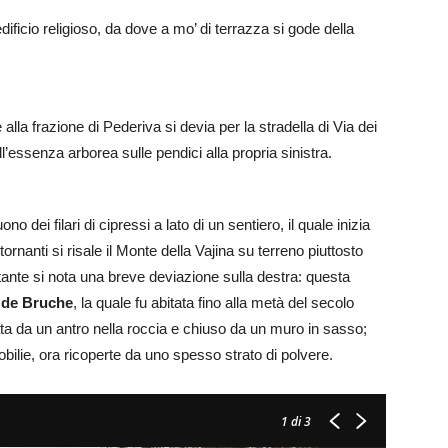
edificio religioso, da dove a mo’ di terrazza si gode della
lla frazione di Pederiva si devia per la stradella di Via dei
ll’essenza arborea sulle pendici alla propria sinistra.
no dei filari di cipressi a lato di un sentiero, il quale inizia
tornanti si risale il Monte della Vajina su terreno piuttosto
tante si nota una breve deviazione sulla destra: questa
 de Bruche
, la quale fu abitata fino alla metà del secolo
vata da un antro nella roccia e chiuso da un muro in sasso;
bilie, ora ricoperte da uno spesso strato di polvere.
1
di 3