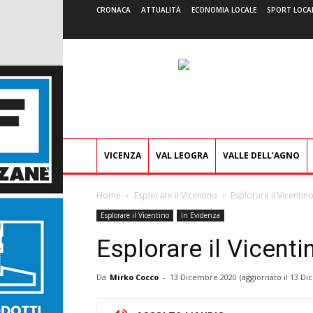
CRONACA
ATTUALITÀ
ECONOMIA LOCALE
SPORT LOCA
VICENZA
VAL LEOGRA
VALLE DELL’AGNO
Home
Esplorare il Vicentino
Esplorare il Vicentino
Esplorare il Vicentino
In Evidenza
Esplorare il Vicenti
Da
Mirko Cocco
-
13 Dicembre 2020
(aggiornato il
13 Di