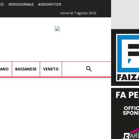
CO
VIDEOGIORNALE
AUDIONOTIZIE
venerdì 7 agosto 2026
IANO
BASSANESE
VENETO