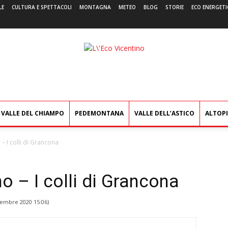
LE
CULTURA E SPETTACOLI
MONTAGNA
METEO
BLOG
STORIE
ECO ENERGETI
L'Eco
Vicentino
VALLE DEL CHIAMPO
PEDEMONTANA
VALLE DELL’ASTICO
ALTOP
 – I colli di Grancona
no – I colli di Grancona
cembre 2020 15:06
)