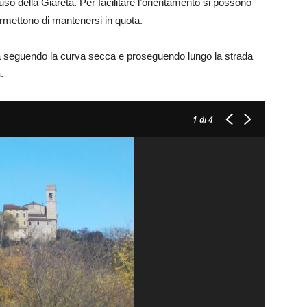
so della Giareta. Per facilitare l’orientamento si possono
ermettono di mantenersi in quota.
ra seguendo la curva secca e proseguendo lungo la strada
.
1
di 4