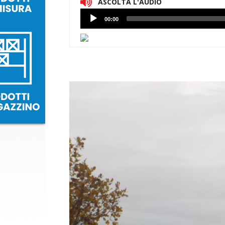
ASCOLTA L'AUDIO
Lettore
00:00
Audio