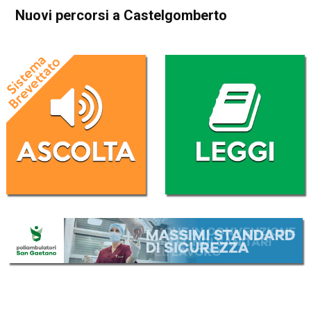
Nuovi percorsi a Castelgomberto
Home
Esplorare il Vicentino
Blog
Valdagno
Castelgomberto
Esplorare il Vicentino
In Evidenza
Nuovi percorsi a
Castelgomberto
Da
Mirko Cocco
7 Febbraio 2021
(aggiornato il
7 Febbraio 2021 13:37
)
ASCOLTA L'AUDIO
Lettore
00:00
00:00