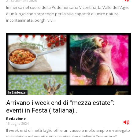
21 Settembre 2025
Immersa nel cuore della Pedemontana Vicentina, la Valle dell'Agno
è un luogo che sorprende per la sua capacità di unire natura
incontaminata, borghi vivi...
In Evidenza
Arrivano i week end di “mezza estate”:
eventi in Festa (Italiana)...
Redazione
-
13 Luglio 2024
Il week end di metà luglio offre un vassoio molto ampio e variegato
di iniziative ed eventi per i vicentini che vogliono "rimanere"