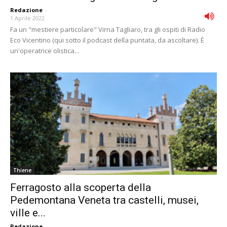
Redazione
-
1 Aprile 2022
Fa un "mestiere particolare" Virna Tagliaro, tra gli ospiti di Radio
Eco Vicentino (qui sotto il podcast della puntata, da ascoltare). È
un'operatrice olistica...
Thiene
Ferragosto alla scoperta della
Pedemontana Veneta tra castelli, musei,
ville e...
Redazione
-