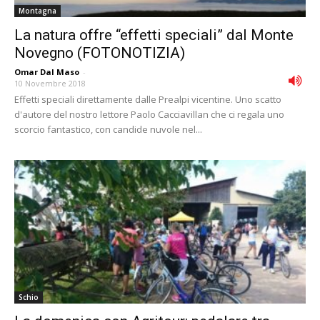
Montagna
La natura offre “effetti speciali” dal Monte
Novegno (FOTONOTIZIA)
Omar Dal Maso
-
10 Novembre 2018
Effetti speciali direttamente dalle Prealpi vicentine. Uno scatto
d'autore del nostro lettore Paolo Cacciavillan che ci regala uno
scorcio fantastico, con candide nuvole nel...
Schio