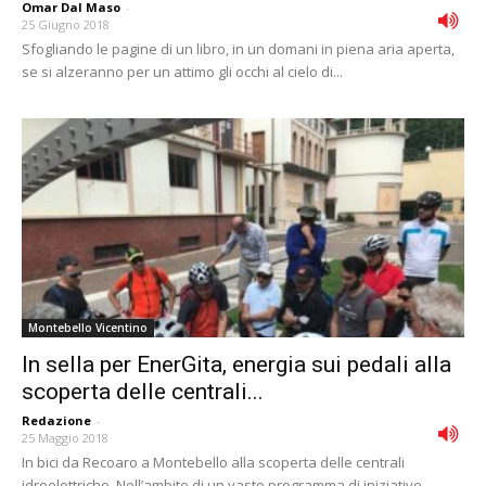
Omar Dal Maso
-
25 Giugno 2018
Sfogliando le pagine di un libro, in un domani in piena aria aperta,
se si alzeranno per un attimo gli occhi al cielo di...
Montebello Vicentino
In sella per EnerGita, energia sui pedali alla
scoperta delle centrali...
Redazione
-
25 Maggio 2018
In bici da Recoaro a Montebello alla scoperta delle centrali
idroelettriche. Nell’ambito di un vasto programma di iniziative