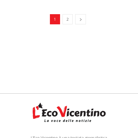
1
2
L’Eco Vicentino è una testata giornalistica