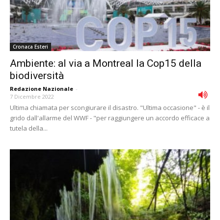
Cronaca Esteri
Ambiente: al via a Montreal la Cop15 della
biodiversità
Redazione Nazionale
-
7 Dicembre 2022
Ultima chiamata per scongiurare il disastro. "Ultima occasione" - è il
grido dall'allarme del WWF - "per raggiungere un accordo efficace a
tutela della...