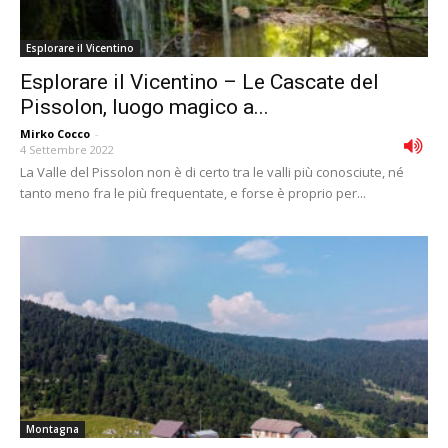
Esplorare il Vicentino
Esplorare il Vicentino – Le Cascate del
Pissolon, luogo magico a...
Mirko Cocco
-
4 Settembre 2022
La Valle del Pissolon non è di certo tra le valli più conosciute, né
tanto meno fra le più frequentate, e forse è proprio per...
Montagna