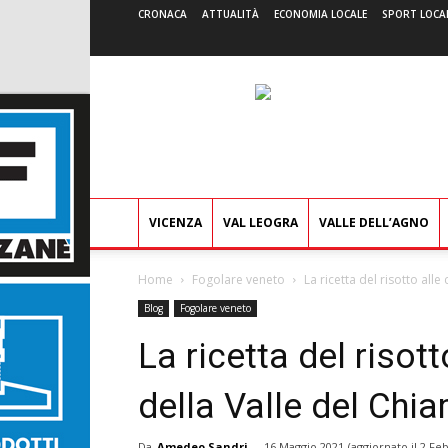
CRONACA
ATTUALITÀ
ECONOMIA LOCALE
SPORT LOCA
VICENZA
VAL LEOGRA
VALLE DELL’AGNO
Home
Fogolare veneto
La ricetta del risotto all
Blog
Fogolare veneto
La ricetta del risott
della Valle del Chi
Da
Amedeo Sandri
-
16 Maggio 2021
(aggiornato il
2 Feb