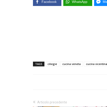
Facebook
WhatsApp
Me
TAGS
ciliegie
cucina veneta
cucina vicentin
Articolo precedente