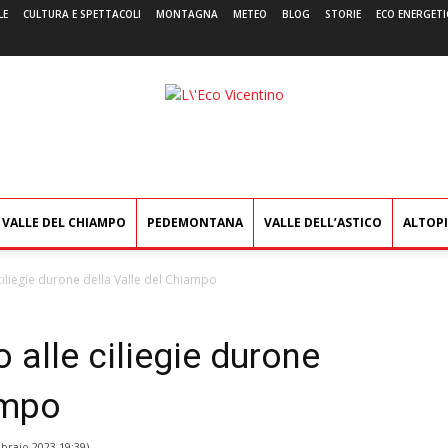
LE
CULTURA E SPETTACOLI
MONTAGNA
METEO
BLOG
STORIE
ECO ENERGETI
L'Eco
Vicentino
VALLE DEL CHIAMPO
PEDEMONTANA
VALLE DELL’ASTICO
ALTOP
e ciliegie durone della Valle del Chiampo
o alle ciliegie durone
ampo
braio 2023 19:39
)