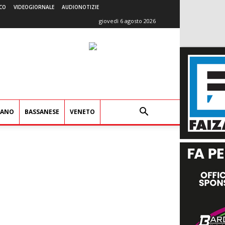
CO
VIDEOGIORNALE
AUDIONOTIZIE
giovedì 6 agosto 2026
IANO
BASSANESE
VENETO