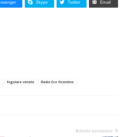
ssenger
Skype
Twitter
Email
a
fogolare veneto
Radio Eco Vicentino
Articolo successivo