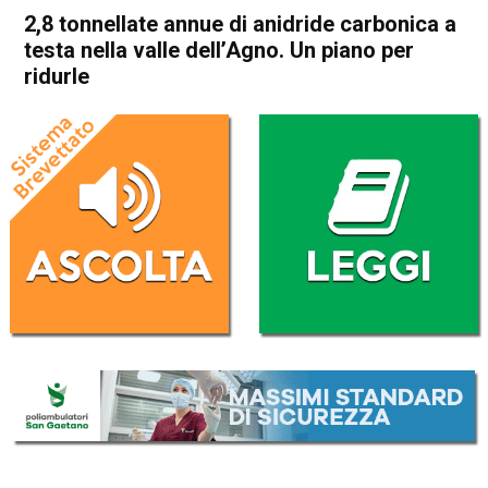
2,8 tonnellate annue di anidride carbonica a
testa nella valle dell’Agno. Un piano per
ridurle
Home
In Evidenza
Attualità
In Evidenza
Valdagno
2,8 tonnellate annue di
anidride carbonica a testa
nella valle dell’Agno. Un piano
per ridurle
Da
Redazione
7 Aprile 2017
(aggiornato il
7 Aprile 2017 22:36
)