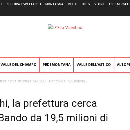
LE
CULTURA E SPETTACOLI
MONTAGNA
METEO
BLOG
STORIE
ECO ENERGETI
L'Eco
Vicentino
VALLE DEL CHIAMPO
PEDEMONTANA
VALLE DELL’ASTICO
ALTOP
tura cerca strutture per 2600. Bando da 19,5 milioni...
i, la prefettura cerca
 Bando da 19,5 milioni di