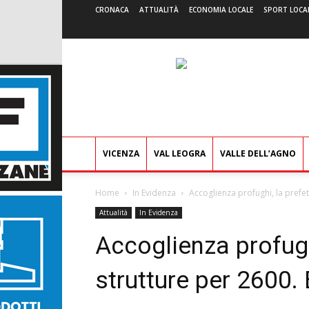
CRONACA
ATTUALITÀ
ECONOMIA LOCALE
SPORT LOCA
VICENZA
VAL LEOGRA
VALLE DELL’AGNO
Home
In Evidenza
Accoglienza profughi, la prefet
Attualità
In Evidenza
Accoglienza profugh
strutture per 2600.