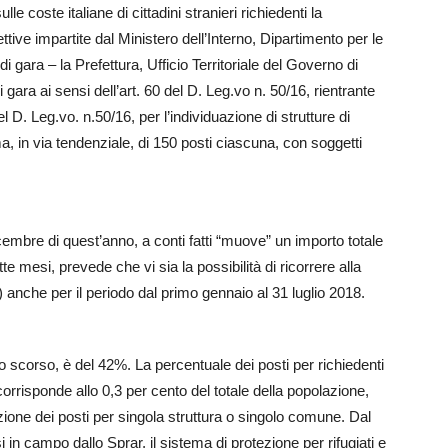
e coste italiane di cittadini stranieri richiedenti la
ettive impartite dal Ministero dell’Interno, Dipartimento per le
di gara – la Prefettura, Ufficio Territoriale del Governo di
ara ai sensi dell’art. 60 del D. Leg.vo n. 50/16, rientrante
del D. Leg.vo. n.50/16, per l’individuazione di strutture di
in via tendenziale, di 150 posti ciascuna, con soggetti
icembre di quest’anno, a conti fatti “muove” un importo totale
te mesi, prevede che vi sia la possibilità di ricorrere alla
 anche per il periodo dal primo gennaio al 31 luglio 2018.
no scorso, è del 42%. La percentuale dei posti per richiedenti
 corrisponde allo 0,3 per cento del totale della popolazione,
ione dei posti per singola struttura o singolo comune. Dal
in campo dallo Sprar, il sistema di protezione per rifugiati e