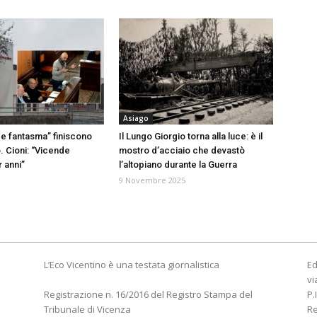
Asiago
e fantasma” finiscono
Il Lungo Giorgio torna alla luce: è il
. Cioni: “Vicende
mostro d’acciaio che devastò
 anni”
l’altopiano durante la Guerra
9 Novembre 2025
L’Eco Vicentino è una testata giornalistica
Ed
vi
Registrazione n. 16/2016 del Registro Stampa del
P.
Tribunale di Vicenza
R