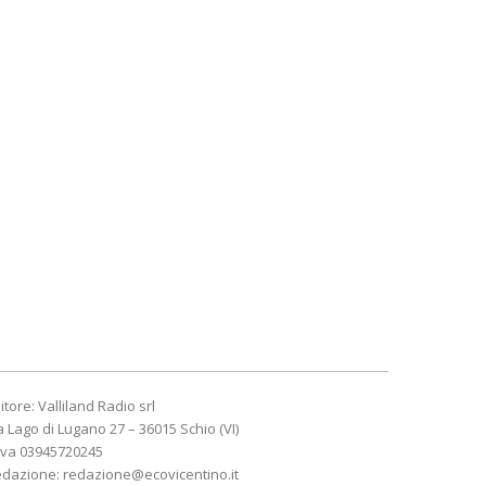
itore: Valliland Radio srl
a Lago di Lugano 27 – 36015 Schio (VI)
Iva 03945720245
edazione:
redazione@ecovicentino.it