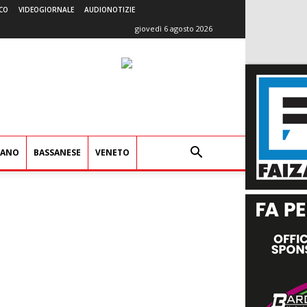
CO
VIDEOGIORNALE
AUDIONOTIZIE
giovedì 6 agosto 2026
IANO
BASSANESE
VENETO