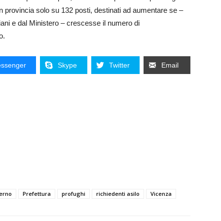
n provincia solo su 132 posti, destinati ad aumentare se –
ani e dal Ministero – crescesse il numero di
o.
ssenger
Skype
Twitter
Email
terno
Prefettura
profughi
richiedenti asilo
Vicenza