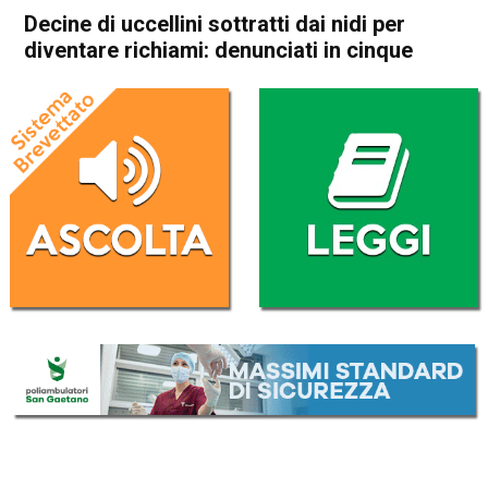
Decine di uccellini sottratti dai nidi per
diventare richiami: denunciati in cinque
Home
In Evidenza
Bassano del Grappa
Cronaca
In Evidenza
Decine di uccellini sottratti
dai nidi per diventare
richiami: denunciati in cinque
Da
Redazione
5 Luglio 2017
ASCOLTA L'AUDIO