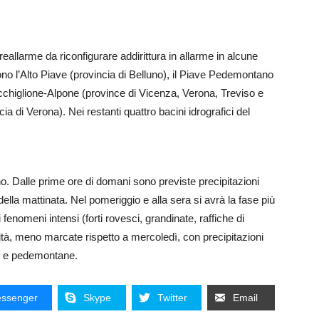
preallarme da riconfigurare addirittura in allarme in alcune
ono l’Alto Piave (provincia di Belluno), il Piave Pedemontano
acchiglione-Alpone (province di Vicenza, Verona, Treviso e
a di Verona). Nei restanti quattro bacini idrografici del
no. Dalle prime ore di domani sono previste precipitazioni
lla mattinata. Nel pomeriggio e alla sera si avrà la fase più
 fenomeni intensi (forti rovesci, grandinate, raffiche di
lità, meno marcate rispetto a mercoledì, con precipitazioni
e e pedemontane.
ssenger
Skype
Twitter
Email