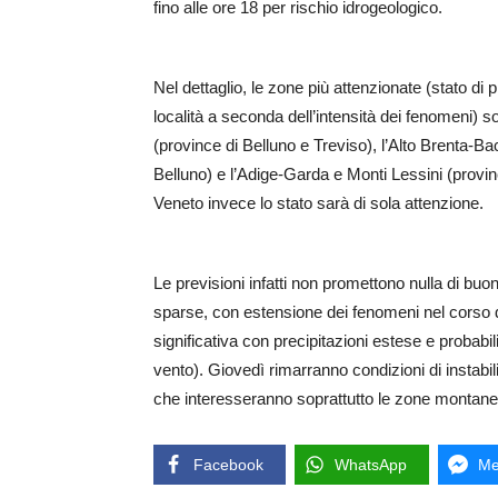
fino alle ore 18 per rischio idrogeologico.
Nel dettaglio, le zone più attenzionate (stato di 
località a seconda dell’intensità dei fenomeni) s
(province di Belluno e Treviso), l’Alto Brenta-B
Belluno) e l’Adige-Garda e Monti Lessini (provinci
Veneto invece lo stato sarà di sola attenzione.
Le previsioni infatti non promettono nulla di buo
sparse, con estensione dei fenomeni nel corso de
significativa con precipitazioni estese e probabili
vento). Giovedì rimarranno condizioni di instabi
che interesseranno soprattutto le zone montan
Facebook
WhatsApp
Me