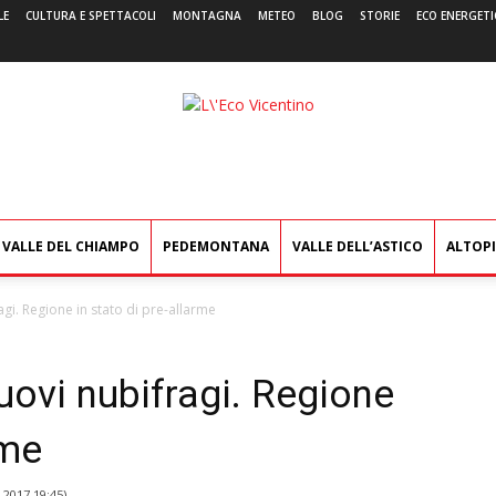
LE
CULTURA E SPETTACOLI
MONTAGNA
METEO
BLOG
STORIE
ECO ENERGETI
L'Eco
Vicentino
VALLE DEL CHIAMPO
PEDEMONTANA
VALLE DELL’ASTICO
ALTOP
gi. Regione in stato di pre-allarme
uovi nubifragi. Regione
rme
 2017 19:45
)