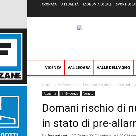
CRONACA
ATTUALITÀ
ECONOMIA LOCALE
SPORT LOCA
VICENZA
VAL LEOGRA
VALLE DELL’AGNO
Home
In Evidenza
Domani rischio di nuovi nubifra
Attualità
In Evidenza
Veneto
Domani rischio di n
in stato di pre-alla
Da
Redazione
-
27 Giugno 2017
(aggiornato il
27 Giugno