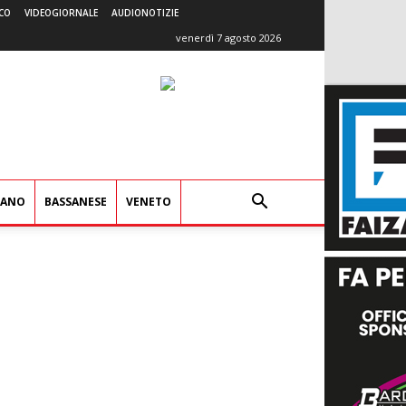
CO
VIDEOGIORNALE
AUDIONOTIZIE
venerdì 7 agosto 2026
IANO
BASSANESE
VENETO