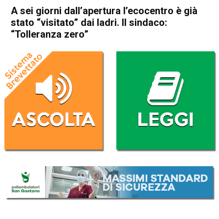
A sei giorni dall’apertura l’ecocentro è già
stato “visitato” dai ladri. Il sindaco:
“Tolleranza zero”
Home
In Evidenza
Arzignano
Cronaca
In Evidenza
A sei giorni dall’apertura
l’ecocentro è già stato
“visitato” dai ladri. Il sindaco:
“Tolleranza zero”
Da
Redazione
14 Febbraio 2017
(aggiornato il
14 Febbraio 2017 18:44
)