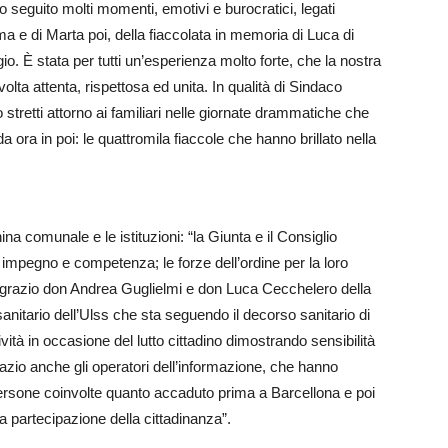
seguito molti momenti, emotivi e burocratici, legati
rima e di Marta poi, della fiaccolata in memoria di Luca di
o. È stata per tutti un’esperienza molto forte, che la nostra
ta attenta, rispettosa ed unita. In qualità di Sindaco
 stretti attorno ai familiari nelle giornate drammatiche che
 ora in poi: le quattromila fiaccole che hanno brillato nella
na comunale e le istituzioni: “la Giunta e il Consiglio
 impegno e competenza; le forze dell’ordine per la loro
ngrazio don Andrea Guglielmi e don Luca Cecchelero della
sanitario dell’Ulss che sta seguendo il decorso sanitario di
vità in occasione del lutto cittadino dimostrando sensibilità
razio anche gli operatori dell’informazione, che hanno
persone coinvolte quanto accaduto prima a Barcellona e poi
 partecipazione della cittadinanza”.