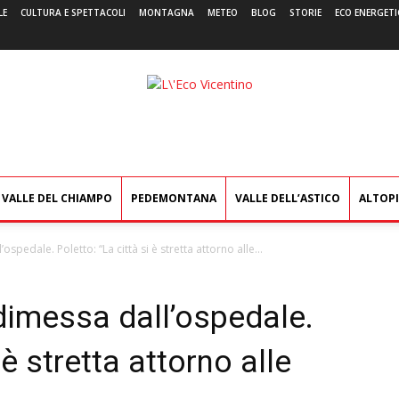
LE
CULTURA E SPETTACOLI
MONTAGNA
METEO
BLOG
STORIE
ECO ENERGETI
L'Eco
Vicentino
VALLE DEL CHIAMPO
PEDEMONTANA
VALLE DELL’ASTICO
ALTOP
pedale. Poletto: “La città si è stretta attorno alle...
imessa dall’ospedale.
 è stretta attorno alle