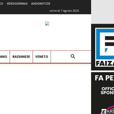
CO
VIDEOGIORNALE
AUDIONOTIZIE
venerdì 7 agosto 2026
IANO
BASSANESE
VENETO