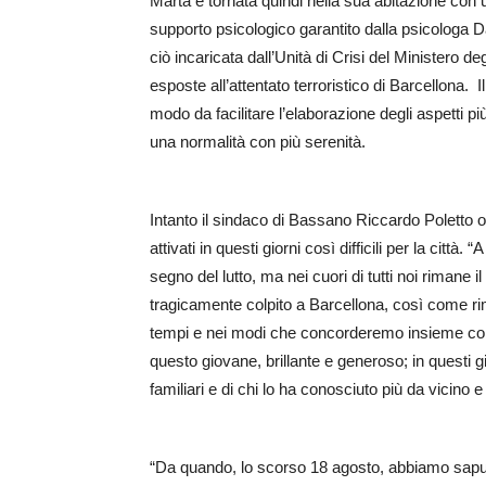
Marta è tornata quindi nella sua abitazione con
supporto psicologico garantito dalla psicologa Da
ciò incaricata dall’Unità di Crisi del Ministero 
esposte all’attentato terroristico di Barcellona. 
modo da facilitare l’elaborazione degli aspetti più
una normalità con più serenità.
Intanto il sindaco di Bassano Riccardo Poletto 
attivati in questi giorni così difficili per la città
segno del lutto, ma nei cuori di tutti noi rimane i
tragicamente colpito a Barcellona, così come ri
tempi e nei modi che concorderemo insieme con 
questo giovane, brillante e generoso; in questi 
familiari e di chi lo ha conosciuto più da vicino e
“Da quando, lo scorso 18 agosto, abbiamo saputo