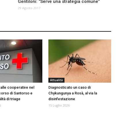
Gentiloni: “Serve una strategia comune”
29 Agosto 2017
Attualità
 alle cooperative nel
Diagnosticato un caso di
orso di Santorso e
Chykungunya a Rosà, al via la
tà di triage
disinfestazione
6
15 Luglio 2026