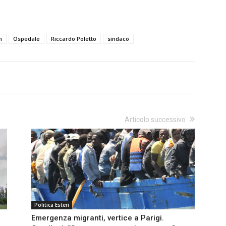
n
Ospedale
Riccardo Poletto
sindaco
Articolo successivo
Politica Esteri
Emergenza migranti, vertice a Parigi.