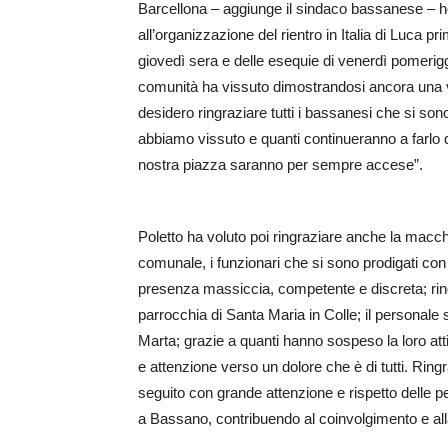
Barcellona – aggiunge il sindaco bassanese – ho 
all’organizzazione del rientro in Italia di Luca p
giovedì sera e delle esequie di venerdì pomeriggi
comunità ha vissuto dimostrandosi ancora una vol
desidero ringraziare tutti i bassanesi che si sono
abbiamo vissuto e quanti continueranno a farlo da
nostra piazza saranno per sempre accese”.
Poletto ha voluto poi ringraziare anche la macchi
comunale, i funzionari che si sono prodigati con
presenza massiccia, competente e discreta; ri
parrocchia di Santa Maria in Colle; il personale 
Marta; grazie a quanti hanno sospeso la loro atti
e attenzione verso un dolore che è di tutti. Ring
seguito con grande attenzione e rispetto delle 
a Bassano, contribuendo al coinvolgimento e alla