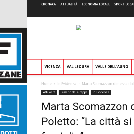
CRONACA
ATTUALITÀ
ECONOMIA LOCALE
SPORT LOCA
VICENZA
VAL LEOGRA
VALLE DELL’AGNO
Home
In Evidenza
Marta Scomazzon dimessa dall’os
Attualità
Bassano del Grappa
In Evidenza
Marta Scomazzon d
Poletto: “La città si