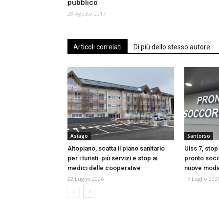
pubblico
28 Agosto 2017
Articoli correlati
Di più dello stesso autore
Asiago
Santorso
Altopiano, scatta il piano sanitario
Ulss 7, stop
per i turisti: più servizi e stop ai
pronto socc
medici delle cooperative
nuove modali
22 Luglio 2026
17 Luglio 202