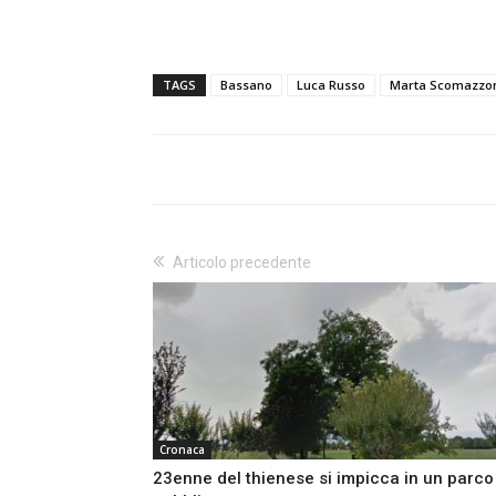
TAGS
Bassano
Luca Russo
Marta Scomazzo
Articolo precedente
Cronaca
23enne del thienese si impicca in un parco