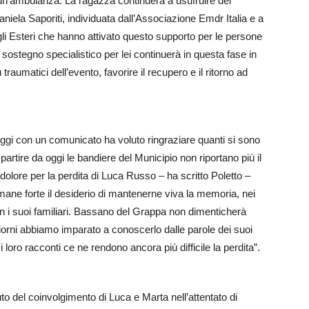
 un’ambulanza. La ragazza continuerà a usufruire del
niela Saporiti, individuata dall’Associazione Emdr Italia e a
degli Esteri che hanno attivato questo supporto per le persone
Il sostegno specialistico per lei continuerà in questa fase in
 traumatici dell’evento, favorire il recupero e il ritorno ad
oggi con un comunicato ha voluto ringraziare quanti si sono
. “A partire da oggi le bandiere del Municipio non riportano più il
l dolore per la perdita di Luca Russo – ha scritto Poletto –
mane forte il desiderio di mantenerne viva la memoria, nei
i suoi familiari. Bassano del Grappa non dimenticherà
giorni abbiamo imparato a conoscerlo dalle parole dei suoi
 i loro racconti ce ne rendono ancora più difficile la perdita”.
 del coinvolgimento di Luca e Marta nell’attentato di