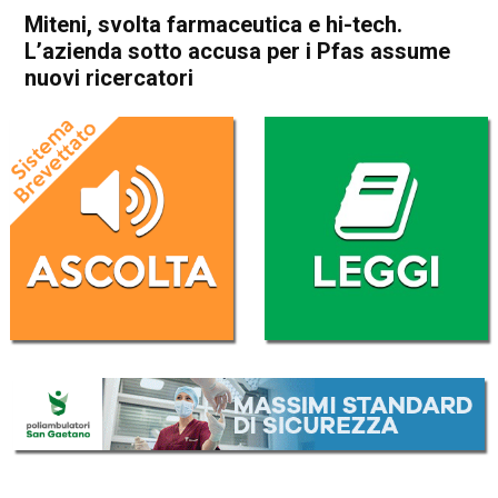
Miteni, svolta farmaceutica e hi-tech.
L’azienda sotto accusa per i Pfas assume
nuovi ricercatori
Home
In Evidenza
Economia locale
In Evidenza
Valdagno
Trissino
Miteni, svolta farmaceutica e
hi-tech. L’azienda sotto
accusa per i Pfas assume
nuovi ricercatori
Da
Redazione
7 Settembre 2017
(aggiornato il
7 Settembre 2017 16:14
)