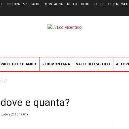
LE
CULTURA E SPETTACOLI
MONTAGNA
METEO
BLOG
STORIE
ECO ENERGETI
L'Eco
Vicentino
VALLE DEL CHIAMPO
PEDEMONTANA
VALLE DELL’ASTICO
ALTOP
nta?
 dove e quanta?
Ottobre 2016 19:01
)