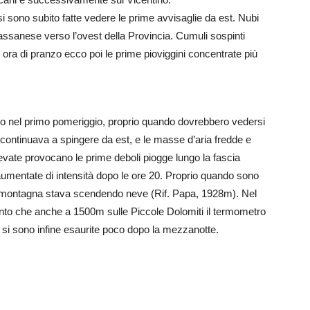
i sono subito fatte vedere le prime avvisaglie da est. Nubi
ssanese verso l’ovest della Provincia. Cumuli sospinti
ora di pranzo ecco poi le prime pioviggini concentrate più
ziato nel primo pomeriggio, proprio quando dovrebbero vedersi
continuava a spingere da est, e le masse d’aria fredde e
evate provocano le prime deboli piogge lungo la fascia
 aumentate di intensità dopo le ore 20. Proprio quando sono
 in montagna stava scendendo neve (Rif. Papa, 1928m). Nel
tanto che anche a 1500m sulle Piccole Dolomiti il termometro
i si sono infine esaurite poco dopo la mezzanotte.