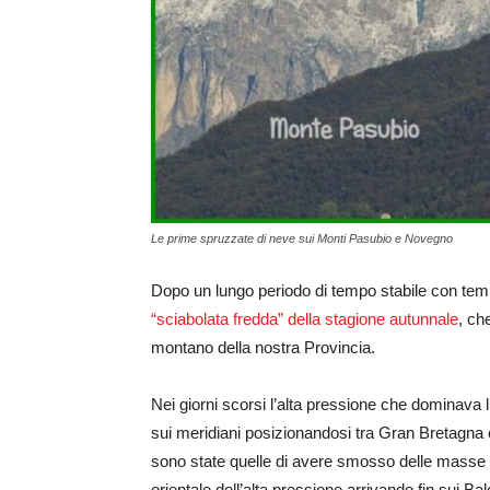
Le prime spruzzate di neve sui Monti Pasubio e Novegno
Dopo un lungo periodo di tempo stabile con tem
“sciabolata fredda” della stagione autunnale
, ch
montano della nostra Provincia.
Nei giorni scorsi l’alta pressione che dominava
sui meridiani posizionandosi tra Gran Bretagna
sono state quelle di avere smosso delle masse d
orientale dell’alta pressione arrivando fin sui 