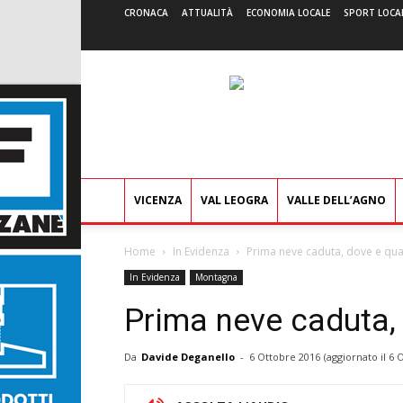
CRONACA
ATTUALITÀ
ECONOMIA LOCALE
SPORT LOCA
VICENZA
VAL LEOGRA
VALLE DELL’AGNO
Home
In Evidenza
Prima neve caduta, dove e qua
In Evidenza
Montagna
Prima neve caduta,
Da
Davide Deganello
-
6 Ottobre 2016
(aggiornato il
6 