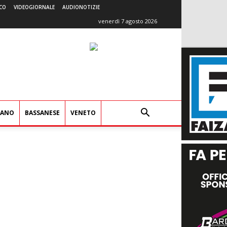
CO
VIDEOGIORNALE
AUDIONOTIZIE
venerdì 7 agosto 2026
IANO
BASSANESE
VENETO