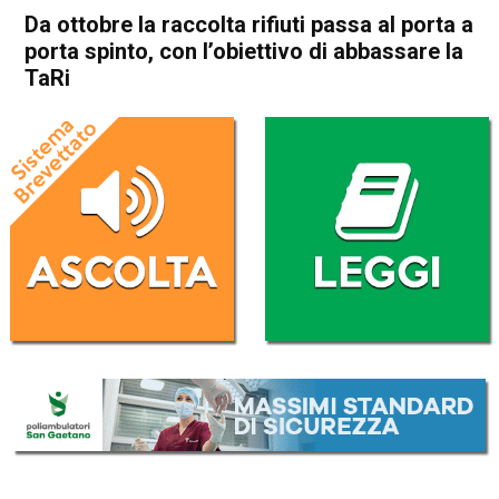
Da ottobre la raccolta rifiuti passa al porta a
porta spinto, con l’obiettivo di abbassare la
TaRi
Home
In Evidenza
Attualità
In Evidenza
Valdagno
Da ottobre la raccolta rifiuti
passa al porta a porta spinto,
con l’obiettivo di abbassare la
TaRi
Da
Redazione
30 Marzo 2017
(aggiornato il
30 Marzo 2017 16:36
)