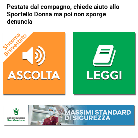
Pestata dal compagno, chiede aiuto allo
Sportello Donna ma poi non sporge
denuncia
Home
In Evidenza
Cronaca
In Evidenza
Thiene
Pestata dal compagno,
chiede aiuto allo Sportello
Donna ma poi non sporge
denuncia
Da
Redazione
7 Settembre 2017
(aggiornato il
7 Settembre 2017 22:17
)