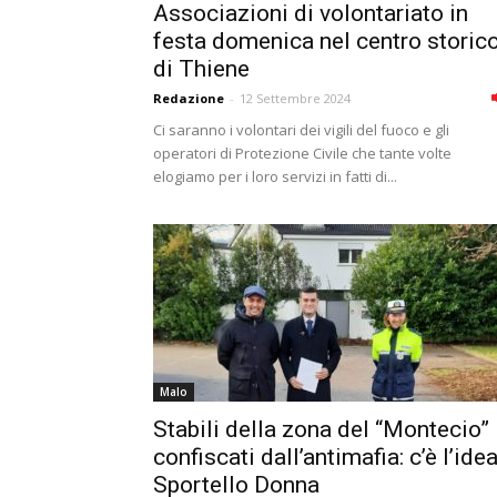
Associazioni di volontariato in
festa domenica nel centro storic
di Thiene
Redazione
-
12 Settembre 2024
Ci saranno i volontari dei vigili del fuoco e gli
operatori di Protezione Civile che tante volte
elogiamo per i loro servizi in fatti di...
Malo
Stabili della zona del “Montecio”
confiscati dall’antimafia: c’è l’ide
Sportello Donna