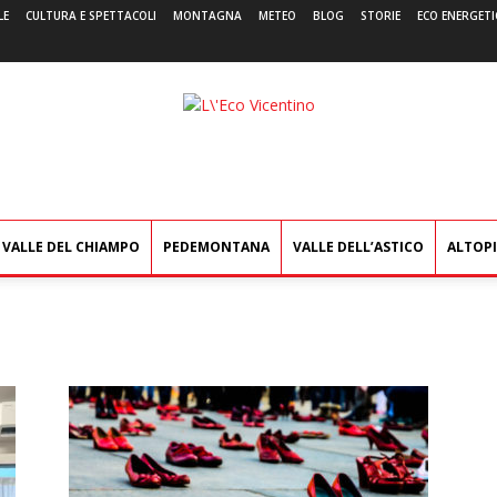
LE
CULTURA E SPETTACOLI
MONTAGNA
METEO
BLOG
STORIE
ECO ENERGETI
L'Eco
Vicentino
VALLE DEL CHIAMPO
PEDEMONTANA
VALLE DELL’ASTICO
ALTOP