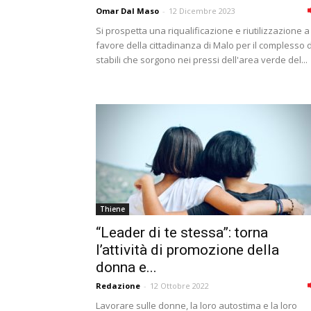
Omar Dal Maso
-
12 Dicembre 2023
Si prospetta una riqualificazione e riutilizzazione a
favore della cittadinanza di Malo per il complesso d
stabili che sorgono nei pressi dell'area verde del...
Thiene
“Leader di te stessa”: torna
l’attività di promozione della
donna e...
Redazione
-
12 Ottobre 2022
Lavorare sulle donne, la loro autostima e la loro