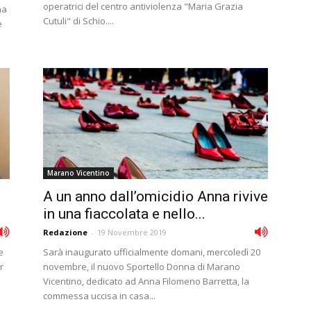
operatrici del centro antiviolenza "Maria Grazia
na
Cutuli" di Schio....
e
Marano Vicentino
A un anno dall’omicidio Anna rivive
in una fiaccolata e nello...
Redazione
-
19 Novembre 2019
e
Sarà inaugurato ufficialmente domani, mercoledì 20
r
novembre, il nuovo Sportello Donna di Marano
Vicentino, dedicato ad Anna Filomeno Barretta, la
commessa uccisa in casa...