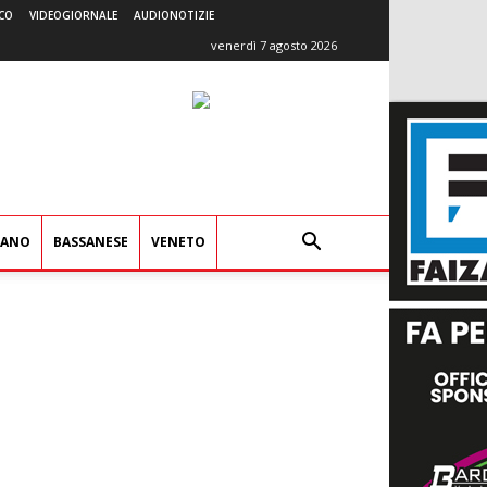
CO
VIDEOGIORNALE
AUDIONOTIZIE
venerdì 7 agosto 2026
IANO
BASSANESE
VENETO