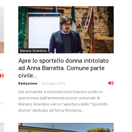
Marano Vicentino
Apre lo sportello donna intitolato
.
ad Anna Barretta. Comune parte
civile...
Redazione
-
14 Giugno 2019
Sta arrivando a concretizzarsi il lavoro svolto in
questi mesi dall'amministrazione comunale di
..
Marano Vicentino verso l'apertura dello “Sportello
donna” dedicato ad Anna Filomena...