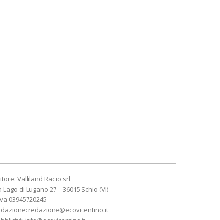
itore: Valliland Radio srl
a Lago di Lugano 27 – 36015 Schio (VI)
Iva 03945720245
edazione:
redazione@ecovicentino.it