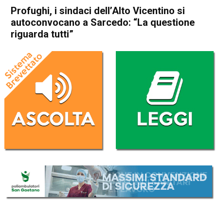
Profughi, i sindaci dell’Alto Vicentino si
autoconvocano a Sarcedo: “La questione
riguarda tutti”
Home
In Evidenza
Cronaca
In Evidenza
Thiene
Sarcedo
Profughi, i sindaci dell’Alto
Vicentino si autoconvocano a
Sarcedo: “La questione
riguarda tutti”
Da
Mariagrazia Bonollo
8 Marzo 2017
(aggiornato il
9 Marzo 2017 20:46
)