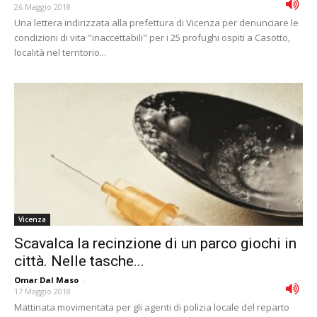
26 Maggio 2018
Una lettera indirizzata alla prefettura di Vicenza per denunciare le
condizioni di vita "inaccettabili" per i 25 profughi ospiti a Casotto,
località nel territorio...
Vicenza
Scavalca la recinzione di un parco giochi in
città. Nelle tasche...
Omar Dal Maso
-
17 Maggio 2018
Mattinata movimentata per gli agenti di polizia locale del reparto