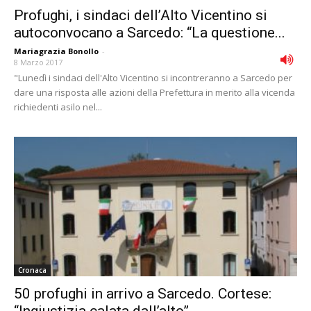
Profughi, i sindaci dell’Alto Vicentino si
autoconvocano a Sarcedo: “La questione...
Mariagrazia Bonollo
-
8 Marzo 2017
"Lunedì i sindaci dell'Alto Vicentino si incontreranno a Sarcedo per
dare una risposta alle azioni della Prefettura in merito alla vicenda
richiedenti asilo nel...
Cronaca
50 profughi in arrivo a Sarcedo. Cortese: