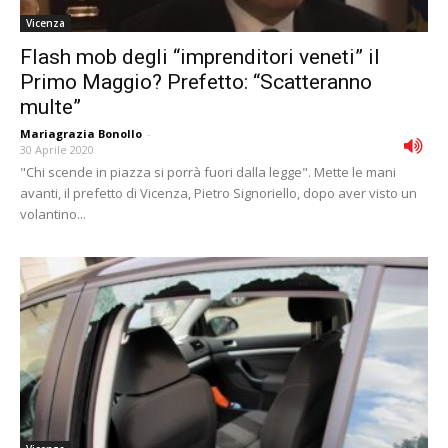
Vicenza
Flash mob degli “imprenditori veneti” il
Primo Maggio? Prefetto: “Scatteranno
multe”
Mariagrazia Bonollo
-
30 Aprile 2020
"Chi scende in piazza si porrà fuori dalla legge". Mette le mani
avanti, il prefetto di Vicenza, Pietro Signoriello, dopo aver visto un
volantino...