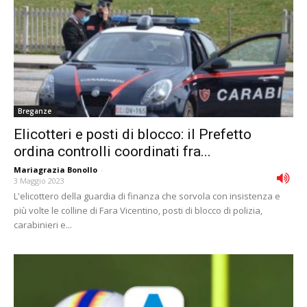
Breganze
Elicotteri e posti di blocco: il Prefetto
ordina controlli coordinati fra...
Mariagrazia Bonollo
-
3 Maggio 2023
L'elicottero della guardia di finanza che sorvola con insistenza e
più volte le colline di Fara Vicentino, posti di blocco di polizia,
carabinieri e...