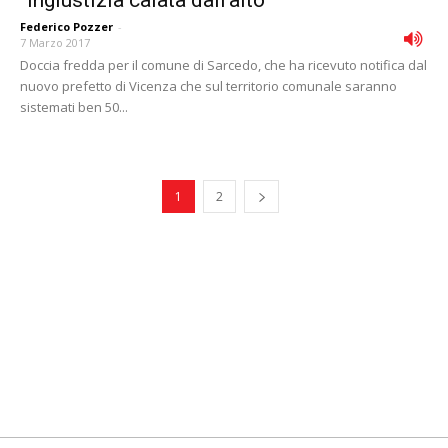
“Ingiustizia calata dall’alto”
Federico Pozzer
-
7 Marzo 2017
Doccia fredda per il comune di Sarcedo, che ha ricevuto notifica dal
nuovo prefetto di Vicenza che sul territorio comunale saranno
sistemati ben 50...
1
2