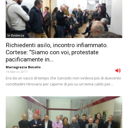
In Evidenza
Richiedenti asilo, incontro infiammato.
Cortese: “Siamo con voi, protestate
pacificamente in...
Mariagrazia Bonollo
-
14 Marzo 2017
Era da un sacco di tempo che Sarcedo non vedeva più di duecento
concittadini ritrovarsi per capirne di più su un tema caldo per...