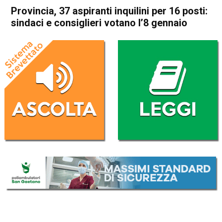
Provincia, 37 aspiranti inquilini per 16 posti:
sindaci e consiglieri votano l’8 gennaio
Home
In Evidenza
Attualità
In Evidenza
Vicenza
Provincia, 37 aspiranti
inquilini per 16 posti: sindaci
e consiglieri votano l’8
gennaio
Da
Daniele Dal Dosso
20 Dicembre 2016
(aggiornato il
20 Dicembre 2016 16:59
)